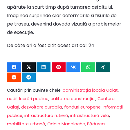
apărute la scurt timp după turnarea asfaltului.
Imaginea surprinde clar deformările și fisurile de
pe traseu, devenind dovada vizuală a problemelor
de execuție.
De câte ori a fost citit acest articol:
24
Căutări prin cuvinte cheie:
administrația locală Galați
,
audit lucrări publice
,
calitatea construcției
,
Centura
Galați
,
dezvoltare durabilă
,
fonduri europene
,
informații
publice
,
infrastructură rutieră
,
infrastructură velo
,
mobilitate urbană
,
Odaia Manolache
,
Pădurea