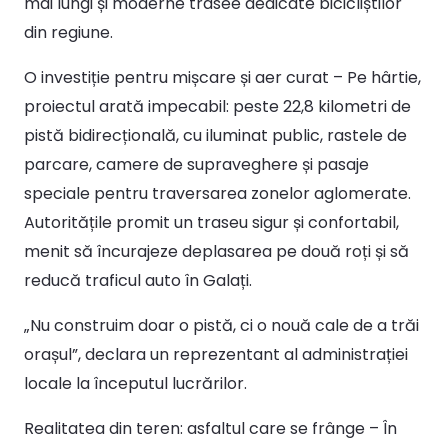
mai lungi și moderne trasee dedicate bicicliștilor
din regiune.
O investiție pentru mișcare și aer curat – Pe hârtie,
proiectul arată impecabil: peste 22,8 kilometri de
pistă bidirecțională, cu iluminat public, rastele de
parcare, camere de supraveghere și pasaje
speciale pentru traversarea zonelor aglomerate.
Autoritățile promit un traseu sigur și confortabil,
menit să încurajeze deplasarea pe două roți și să
reducă traficul auto în Galați.
„Nu construim doar o pistă, ci o nouă cale de a trăi
orașul”, declara un reprezentant al administrației
locale la începutul lucrărilor.
Realitatea din teren: asfaltul care se frânge – În