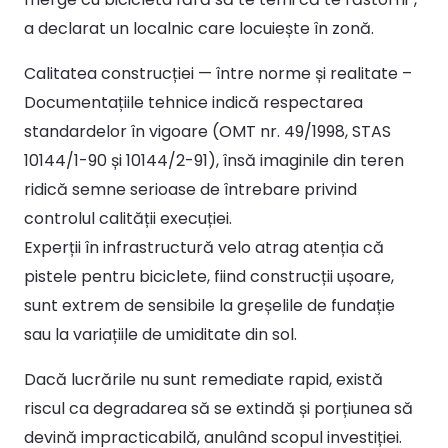
a declarat un localnic care locuiește în zonă.
Calitatea construcției — între norme și realitate –
Documentațiile tehnice indică respectarea
standardelor în vigoare (OMT nr. 49/1998, STAS
10144/1-90 și 10144/2-91), însă imaginile din teren
ridică semne serioase de întrebare privind
controlul calității execuției.
Experții în infrastructură velo atrag atenția că
pistele pentru biciclete, fiind construcții ușoare,
sunt extrem de sensibile la greșelile de fundație
sau la variațiile de umiditate din sol.
Dacă lucrările nu sunt remediate rapid, există
riscul ca degradarea să se extindă și porțiunea să
devină impracticabilă, anulând scopul investiției.