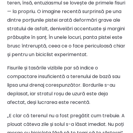
teren, însă, entuziasmul se lovește de primele fisuri
— la propriu. O imagine recentă surprinsă pe una
dintre porțiunile pistei arată deformări grave ale
stratului de asfalt, denivelări accentuate și margini
prăbușite în șanț. În unele locuri, panta pistei este
brusc întreruptă, ceea ce o face periculoasă chiar
și pentru un biciclist experimentat.
Fisurile și tasările vizibile par să indice o
compactare insuficientă a terenului de bază sau
lipsa unui drenaj corespunzător. Bordurile s-au
deplasat, iar stratul roșu de uzură este deja
afectat, deși lucrarea este recentă.
„E clar că terenul nu a fost pregătit cum trebuie. A
plouat câteva zile și solul s-a lăsat imediat. Nu poți
merge cu bicicleta fără să te temi că te răstorni”,