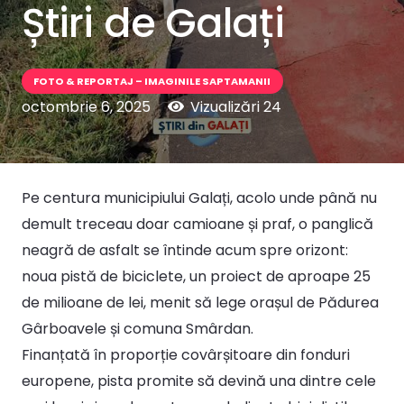
Știri de Galați
FOTO & REPORTAJ – IMAGINILE SAPTAMANII
octombrie 6, 2025
Vizualizări
24
Pe centura municipiului Galați, acolo unde până nu
demult treceau doar camioane și praf, o panglică
neagră de asfalt se întinde acum spre orizont:
noua pistă de biciclete, un proiect de aproape 25
de milioane de lei, menit să lege orașul de Pădurea
Gârboavele și comuna Smârdan.
Finanțată în proporție covârșitoare din fonduri
europene, pista promite să devină una dintre cele