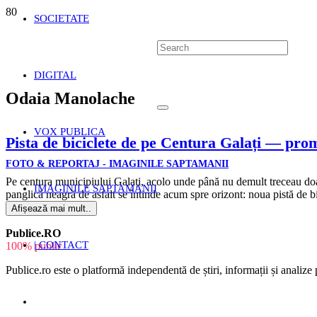
SOCIETATE
DIGITAL
Odaia Manolache
VOX PUBLICA
Pista de biciclete de pe Centura Galați — promis
FOTO & REPORTAJ - IMAGINILE SAPTAMANII
Pe centura municipiului Galați, acolo unde până nu demult treceau doa
IMAGINILE SAPTAMANII
panglică neagră de asfalt se întinde acum spre orizont: noua pistă de b
Afișează mai mult..
Publice.RO
| CONTACT
100% public
Publice.ro este o platformă independentă de știri, informații și analize p