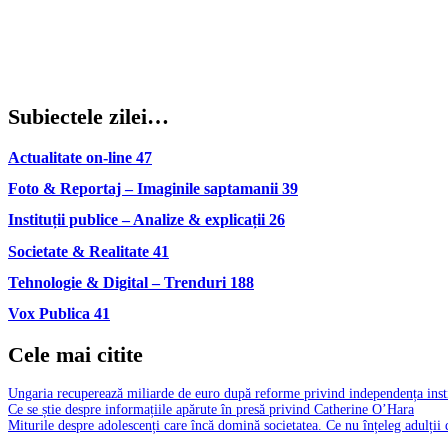
Subiectele zilei…
Actualitate on-line
47
Foto & Reportaj – Imaginile saptamanii
39
Instituții publice – Analize & explicații
26
Societate & Realitate
41
Tehnologie & Digital – Trenduri
188
Vox Publica
41
Cele mai citite
Ungaria recuperează miliarde de euro după reforme privind independența insti
Ce se știe despre informațiile apărute în presă privind Catherine O’Hara
Miturile despre adolescenți care încă domină societatea. Ce nu înțeleg adulții 