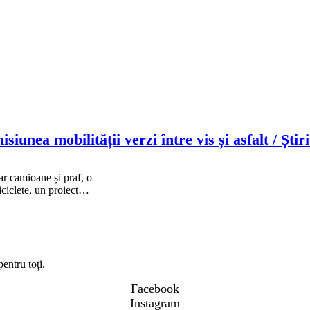
iunea mobilității verzi între vis și asfalt / Știr
r camioane și praf, o
iciclete, un proiect…
entru toți.
Facebook
Instagram