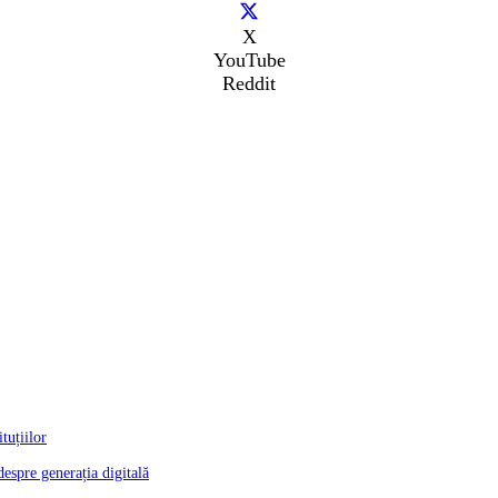
X
YouTube
Reddit
tuțiilor
despre generația digitală