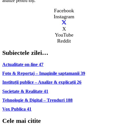
analize pentru toți.
Facebook
Instagram
X
YouTube
Reddit
Subiectele zilei…
Actualitate on-line
47
Foto & Reportaj – Imaginile saptamanii
39
Instituții publice – Analize & explicații
26
Societate & Realitate
41
Tehnologie & Digital – Trenduri
188
Vox Publica
41
Cele mai citite