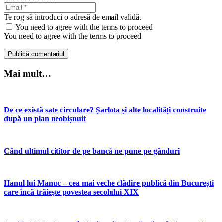
Te rog să introduci o adresă de email validă.
You need to agree with the terms to proceed
You need to agree with the terms to proceed
Publică comentariul
Mai mult…
De ce există sate circulare? Șarlota și alte localități construite
după un plan neobișnuit
Când ultimul cititor de pe bancă ne pune pe gânduri
Hanul lui Manuc – cea mai veche clădire publică din București
care încă trăiește povestea secolului XIX