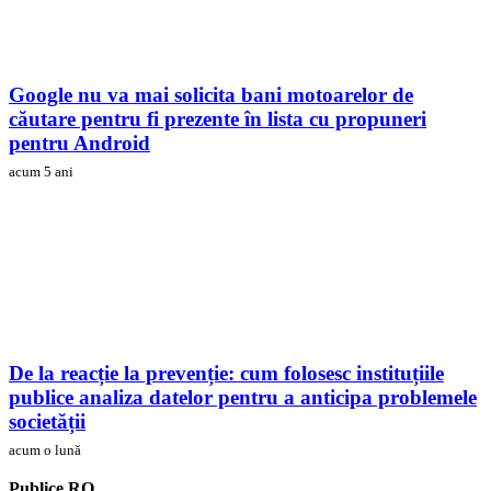
Google nu va mai solicita bani motoarelor de
căutare pentru fi prezente în lista cu propuneri
pentru Android
acum 5 ani
De la reacție la prevenție: cum folosesc instituțiile
publice analiza datelor pentru a anticipa problemele
societății
acum o lună
Publice.RO