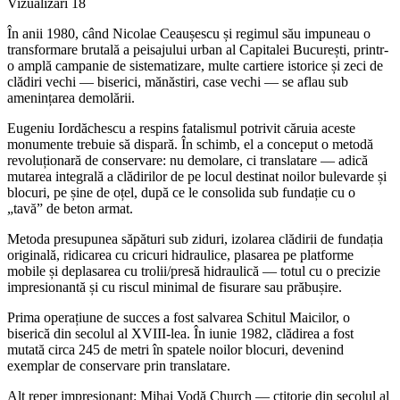
Vizualizări
18
În anii 1980, când Nicolae Ceaușescu și regimul său impuneau o
transformare brutală a peisajului urban al Capitalei București, printr-
o amplă campanie de sistematizare, multe cartiere istorice și zeci de
clădiri vechi — biserici, mănăstiri, case vechi — se aflau sub
amenințarea demolării.
Eugeniu Iordăchescu a respins fatalismul potrivit căruia aceste
monumente trebuie să dispară. În schimb, el a conceput o metodă
revoluționară de conservare: nu demolare, ci translatare — adică
mutarea integrală a clădirilor de pe locul destinat noilor bulevarde și
blocuri, pe șine de oțel, după ce le consolida sub fundație cu o
„tavă” de beton armat.
Metoda presupunea săpături sub ziduri, izolarea clădirii de fundația
originală, ridicarea cu cricuri hidraulice, plasarea pe platforme
mobile și deplasarea cu trolii/presă hidraulică — totul cu o precizie
impresionantă și cu riscul minimal de fisurare sau prăbușire.
Prima operațiune de succes a fost salvarea Schitul Maicilor, o
biserică din secolul al XVIII-lea. În iunie 1982, clădirea a fost
mutată circa 245 de metri în spatele noilor blocuri, devenind
exemplar de conservare prin translatare.
Alt reper impresionant: Mihai Vodă Church — ctitorie din secolul al