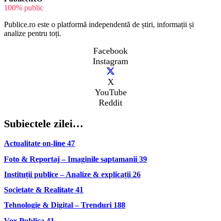
100% public
Publice.ro este o platformă independentă de știri, informații și
analize pentru toți.
Facebook
Instagram
X
YouTube
Reddit
Subiectele zilei…
Actualitate on-line
47
Foto & Reportaj – Imaginile saptamanii
39
Instituții publice – Analize & explicații
26
Societate & Realitate
41
Tehnologie & Digital – Trenduri
188
Vox Publica
41