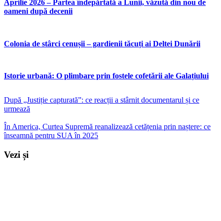
Aprilie 2026 – Partea îndepărtată a Lunii, văzută din nou de
oameni după decenii
Colonia de stârci cenușii – gardienii tăcuți ai Deltei Dunării
Istorie urbană: O plimbare prin fostele cofetării ale Galațiului
După „Justiție capturată”: ce reacții a stârnit documentarul și ce
urmează
În America, Curtea Supremă reanalizează cetățenia prin naștere: ce
înseamnă pentru SUA în 2025
Vezi și