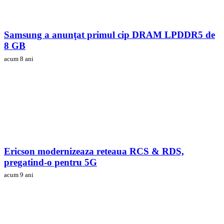
Samsung a anunţat primul cip DRAM LPDDR5 de
8 GB
acum 8 ani
Ericson modernizeaza reteaua RCS & RDS,
pregatind-o pentru 5G
acum 9 ani