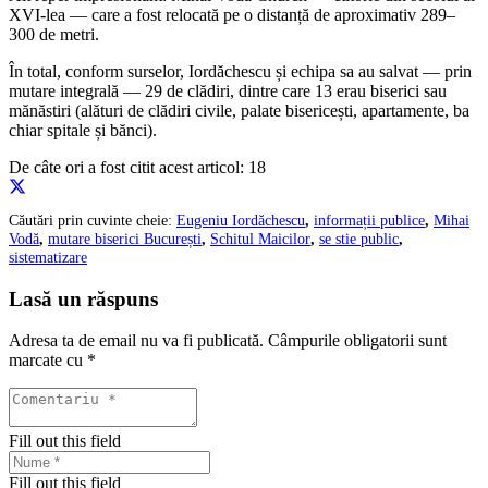
XVI-lea — care a fost relocată pe o distanță de aproximativ 289–
300 de metri.
În total, conform surselor, Iordăchescu și echipa sa au salvat — prin
mutare integrală — 29 de clădiri, dintre care 13 erau biserici sau
mănăstiri (alături de clădiri civile, palate bisericești, apartamente, ba
chiar spitale și bănci).
De câte ori a fost citit acest articol:
18
Căutări prin cuvinte cheie:
Eugeniu Iordăchescu
,
informații publice
,
Mihai
Vodă
,
mutare biserici București
,
Schitul Maicilor
,
se stie public
,
sistematizare
Lasă un răspuns
Adresa ta de email nu va fi publicată.
Câmpurile obligatorii sunt
marcate cu
*
Fill out this field
Fill out this field