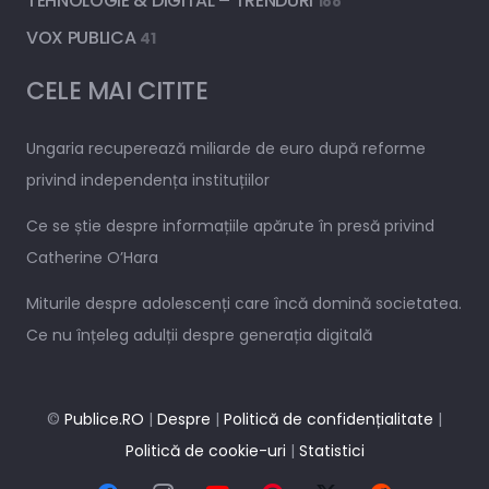
TEHNOLOGIE & DIGITAL – TRENDURI
188
VOX PUBLICA
41
CELE MAI CITITE
Ungaria recuperează miliarde de euro după reforme
privind independența instituțiilor
Ce se știe despre informațiile apărute în presă privind
Catherine O’Hara
Miturile despre adolescenți care încă domină societatea.
Ce nu înțeleg adulții despre generația digitală
©
Publice.RO
|
Despre
|
Politică de confidențialitate
|
Politică de cookie-uri
|
Statistici