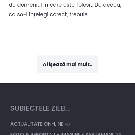
de domeniul în care este folosit. De aceea,
ca să-l înțelegi corect, trebuie…
Afișează mai mult..
SUBIECTELE ZILEI…
ACTUALITATE ON-LINE
47
FOTO & REPORTAJ – IMAGINILE SAPTAMANII
39