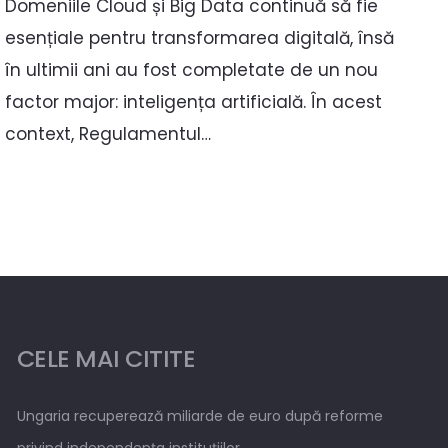
Domeniile Cloud și Big Data continuă să fie
esențiale pentru transformarea digitală, însă
în ultimii ani au fost completate de un nou
factor major: inteligența artificială. În acest
context, Regulamentul…
CELE MAI CITITE
Ungaria recuperează miliarde de euro după reforme
privind independența instituțiilor