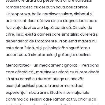
Statisticile arată că peste 40% dintre vârstnicii
români trăiesc cu cel puțin două boli cronice.
Osteoporoza, bolile cardiovasculare, diabetul și
artrita sunt doar câteva dintre diagnosticele care
fac viața de zi cu zi o luptă continuă. Dincolo de
cifre, însă, există oameni care simt zilnic durerea și
dependența de tratamente. Problema majoră nu
este doar fizică, ci și psihologică: singurătatea
accentuează simptomele și grăbește declinul.
Mentalitatea – un medicament ignorat – Persoana
care afirmă că „mai bine ies afară cu durere decât
să stau acasă cu durere” atinge un adevăr
esențial: psihicul poate transforma radical
experiența îmbătrânirii. Studiile internaționale
confirmă că seniorii care rămân activi, chiar și cu