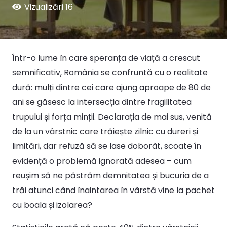
Vizualizări
16
Într-o lume în care speranța de viață a crescut
semnificativ, România se confruntă cu o realitate
dură: mulți dintre cei care ajung aproape de 80 de
ani se găsesc la intersecția dintre fragilitatea
trupului și forța minții. Declarația de mai sus, venită
de la un vârstnic care trăiește zilnic cu dureri și
limitări, dar refuză să se lase doborât, scoate în
evidență o problemă ignorată adesea – cum
reușim să ne păstrăm demnitatea și bucuria de a
trăi atunci când înaintarea în vârstă vine la pachet
cu boala și izolarea?