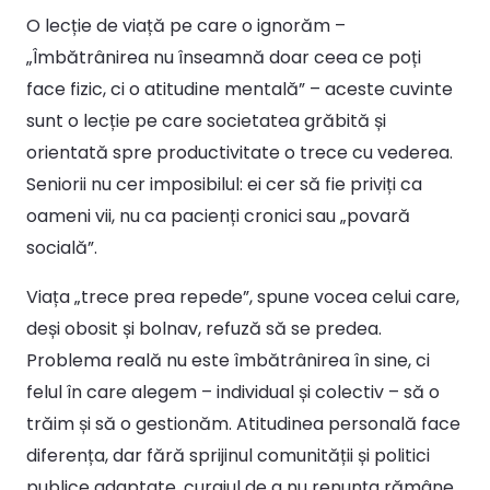
O lecție de viață pe care o ignorăm –
„Îmbătrânirea nu înseamnă doar ceea ce poți
face fizic, ci o atitudine mentală” – aceste cuvinte
sunt o lecție pe care societatea grăbită și
orientată spre productivitate o trece cu vederea.
Seniorii nu cer imposibilul: ei cer să fie priviți ca
oameni vii, nu ca pacienți cronici sau „povară
socială”.
Viața „trece prea repede”, spune vocea celui care,
deși obosit și bolnav, refuză să se predea.
Problema reală nu este îmbătrânirea în sine, ci
felul în care alegem – individual și colectiv – să o
trăim și să o gestionăm. Atitudinea personală face
diferența, dar fără sprijinul comunității și politici
publice adaptate, curajul de a nu renunța rămâne