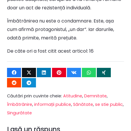
doar un act de rezistență individuală.
Îmbătrânirea nu este o condamnare. Este, așa
cum afirmă protagonistul, „un dar”. Iar darurile,
odată primite, merită prețuite.
De câte ori a fost citit acest articol:
16
Căutări prin cuvinte cheie:
Atitudine
,
Demnitate
,
Îmbătrânire
,
informații publice
,
Sănătate
,
se stie public
,
Singurătate
Lasă un răspuns