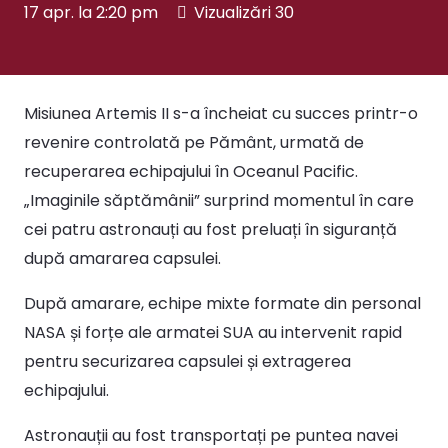
17 apr. la 2:20 pm
Vizualizări
30
Misiunea Artemis II s-a încheiat cu succes printr-o
revenire controlată pe Pământ, urmată de
recuperarea echipajului în Oceanul Pacific.
„Imaginile săptămânii” surprind momentul în care
cei patru astronauți au fost preluați în siguranță
după amararea capsulei.
După amarare, echipe mixte formate din personal
NASA și forțe ale armatei SUA au intervenit rapid
pentru securizarea capsulei și extragerea
echipajului.
Astronauții au fost transportați pe puntea navei