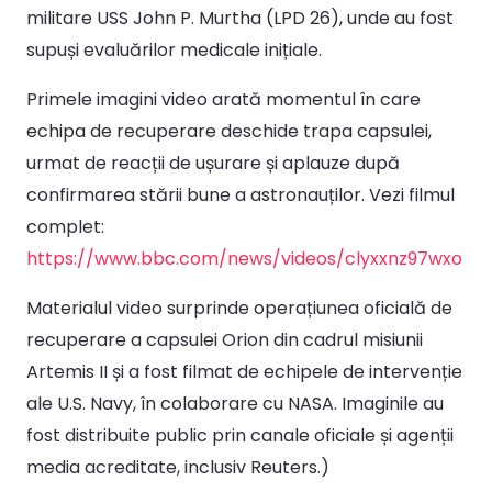
militare USS John P. Murtha (LPD 26), unde au fost
supuși evaluărilor medicale inițiale.
Primele imagini video arată momentul în care
echipa de recuperare deschide trapa capsulei,
urmat de reacții de ușurare și aplauze după
confirmarea stării bune a astronauților. Vezi filmul
complet:
https://www.bbc.com/news/videos/clyxxnz97wxo
Materialul video surprinde operațiunea oficială de
recuperare a capsulei Orion din cadrul misiunii
Artemis II și a fost filmat de echipele de intervenție
ale U.S. Navy, în colaborare cu
NASA
. Imaginile au
fost distribuite public prin canale oficiale și agenții
media acreditate, inclusiv
Reuters.)