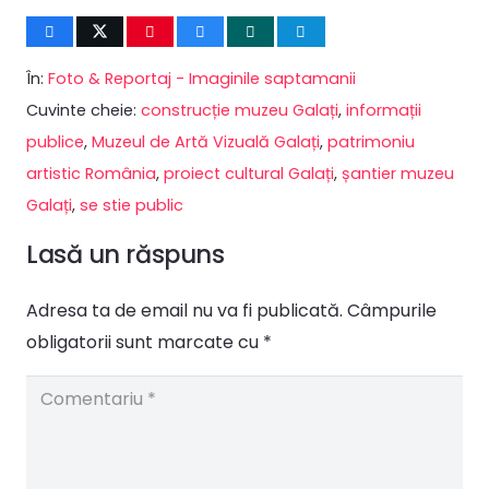
În:
Foto & Reportaj - Imaginile saptamanii
Cuvinte cheie:
construcție muzeu Galați
,
informații
publice
,
Muzeul de Artă Vizuală Galați
,
patrimoniu
artistic România
,
proiect cultural Galați
,
șantier muzeu
Galați
,
se stie public
Lasă un răspuns
Adresa ta de email nu va fi publicată.
Câmpurile
obligatorii sunt marcate cu
*