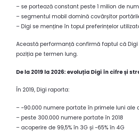
– se portează constant peste 1 milion de nume
– segmentul mobil domină covârșitor portăril
– Digi se menține în topul preferințelor utiliz
Această performanță confirmă faptul că Digi nu
poziția pe termen lung.
De la 2019 la 2026: evoluția Digi în cifre și st
În 2019, Digi raporta:
– ~90.000 numere portate în primele luni ale 
– peste 300.000 numere portate în 2018
– acoperire de 99,5% în 3G și ~65% în 4G