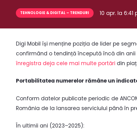
10 apr. la 6:41
TEHNOLOGIE & DIGITAL – TRENDURI
Digi Mobil își menține poziția de lider pe segm
confirmând o tendință începută încă din anii 
înregistra deja cele mai multe portări
din piaț
Portabilitatea numerelor rămâne un indicato
Conform datelor publicate periodic de ANCOM
România de la lansarea serviciului până în pre
În ultimii ani (2023–2025):