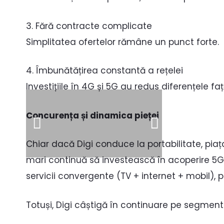
3. Fără contracte complicate
Simplitatea ofertelor rămâne un punct forte.
4. Îmbunătățirea constantă a rețelei
Investițiile în 4G și 5G au redus diferențele faț
Concurența și dinamica pieței
Chiar dacă Digi conduce la portabilitate, pi
mari continuă să investească în acoperire 5G
servicii convergente (TV + internet + mobil),
Totuși, Digi câștigă în continuare pe segmentul