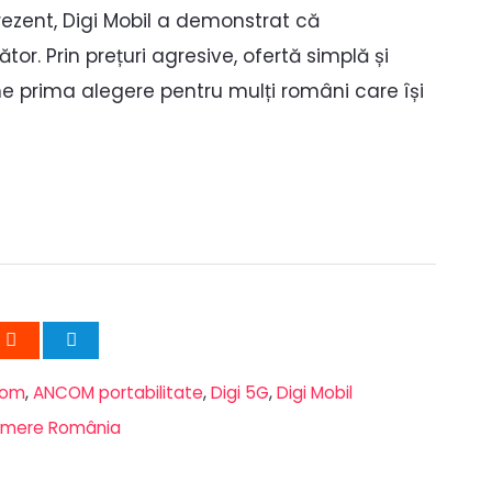
rezent, Digi Mobil a demonstrat că
tor. Prin prețuri agresive, ofertă simplă și
ne prima alegere pentru mulți români care își
com
,
ANCOM portabilitate
,
Digi 5G
,
Digi Mobil
umere România