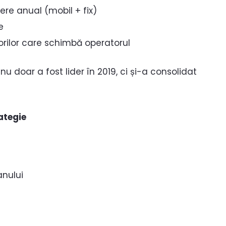
re anual (mobil + fix)
e
atorilor care schimbă operatorul
 doar a fost lider în 2019, ci și-a consolidat
rategie
anului