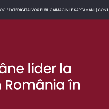
OCIETATE
DIGITAL
VOX PUBLICA
IMAGINILE SAPTAMANII
| CON
âne lider la
în România în