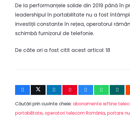
De la performanțele solide din 2019 până în p
leadershipul în portabilitate nu a fost întâmplă
investiții constante în rețea, operatorul rămâ
schimbă furnizorul de telefonie.
De câte ori a fost citit acest articol:
18
Căutări prin cuvinte cheie:
abonamente ieftine tele
portabilitate
,
operatori telecom România
,
portare n