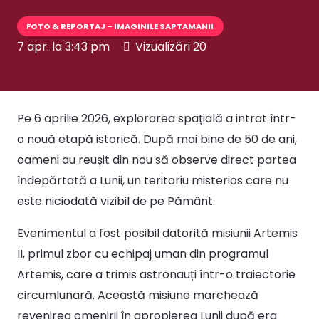
FOTO & REPORTAJ – IMAGINILE SAPTAMANII
7 apr. la 3:43 pm
Vizualizări
20
Pe 6 aprilie 2026, explorarea spațială a intrat într-
o nouă etapă istorică. După mai bine de 50 de ani,
oameni au reușit din nou să observe direct partea
îndepărtată a Lunii, un teritoriu misterios care nu
este niciodată vizibil de pe Pământ.
Evenimentul a fost posibil datorită misiunii Artemis
II, primul zbor cu echipaj uman din programul
Artemis, care a trimis astronauți într-o traiectorie
circumlunară. Această misiune marchează
revenirea omenirii în apropierea Lunii după era