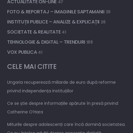
ACTUALITATE ON-LINE
47
FOTO & REPORTAJ – IMAGINILE SAPTAMANII
39
INSTITUȚII PUBLICE – ANALIZE & EXPLICAȚII
26
SOCIETATE & REALITATE
41
TEHNOLOGIE & DIGITAL – TRENDURI
188
VOX PUBLICA
41
CELE MAI CITITE
Ungaria recuperează miliarde de euro după reforme
privind independența instituțiilor
Ce se știe despre informațiile apărute în presă privind
Catherine O’Hara
Miturile despre adolescenți care încă domină societatea.
Ce nu înțeleg adulții despre generația digitală