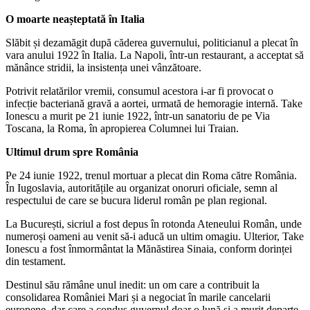
O moarte neașteptată în Italia
Slăbit și dezamăgit după căderea guvernului, politicianul a plecat în
vara anului 1922 în Italia. La Napoli, într-un restaurant, a acceptat să
mănânce stridii, la insistența unei vânzătoare.
Potrivit relatărilor vremii, consumul acestora i-ar fi provocat o
infecție bacteriană gravă a aortei, urmată de hemoragie internă. Take
Ionescu a murit pe 21 iunie 1922, într-un sanatoriu de pe Via
Toscana, la Roma, în apropierea Columnei lui Traian.
Ultimul drum spre România
Pe 24 iunie 1922, trenul mortuar a plecat din Roma către România.
În Iugoslavia, autoritățile au organizat onoruri oficiale, semn al
respectului de care se bucura liderul român pe plan regional.
La București, sicriul a fost depus în rotonda Ateneului Român, unde
numeroși oameni au venit să-i aducă un ultim omagiu. Ulterior, Take
Ionescu a fost înmormântat la Mănăstirea Sinaia, conform dorinței
din testament.
Destinul său rămâne unul inedit: un om care a contribuit la
consolidarea României Mari și a negociat în marile cancelarii
europene, dar care a condus guvernul doar o lună și a murit departe