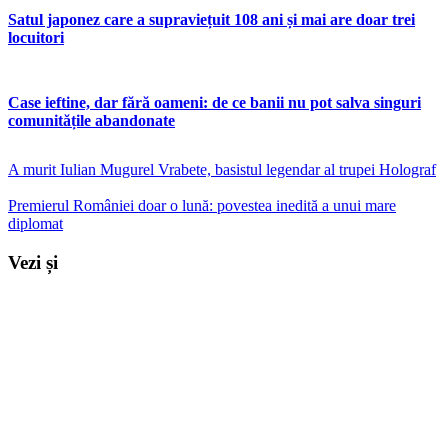
Satul japonez care a supraviețuit 108 ani și mai are doar trei
locuitori
Case ieftine, dar fără oameni: de ce banii nu pot salva singuri
comunitățile abandonate
A murit Iulian Mugurel Vrabete, basistul legendar al trupei Holograf
Premierul României doar o lună: povestea inedită a unui mare
diplomat
Vezi și