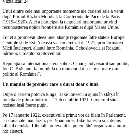
Vizualizări
24
Unul dintre cele mai importante momente ale carierei sale a venit
după Primul Război Mondial, la Conferința de Pace de la Paris
(1919–1920). Aici a participat la negocieri importante privind
recunoașterea noilor frontiere ale României după Marea Unire.
Tot el a promovat ideea unei alianțe regionale între statele Europei
Centrale și de Est. Aceasta s-a concretizat în 1921, prin formarea
Micii Înțelegeri, alianță între România, Cehoslovacia și Regatul
Sârbilor, Croaților și Slovenilor.
Reputația sa internațională era solidă. Chiar și adversarul său politic,
Ion C. Brătianu, l-a numit la un moment dat „cel mai mare om
politic al României”.
Un mandat de premier care a durat doar o lună
După o carieră politică lungă, Take Ionescu a ajuns în sfârșit în
funcția de prim-ministru la 17 decembrie 1921. Guvernul său a
rezistat însă foarte puțin.
Pe 17 ianuarie 1922, executivul a primit vot de blam în Parlament,
iar două zile mai târziu, pe 19 ianuarie, Take Ionescu și-a depus
oficial demisia. Liberalii au revenit la putere fără organizarea unor
noi alegeri.