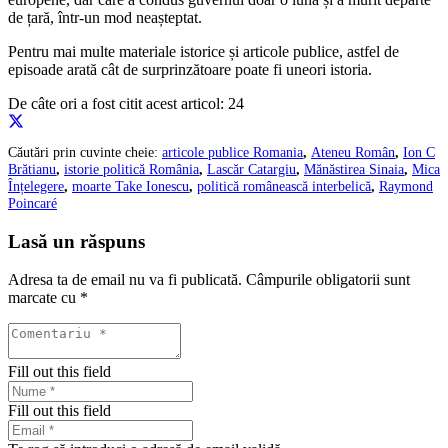
de țară, într-un mod neașteptat.
Pentru mai multe materiale istorice și articole publice, astfel de
episoade arată cât de surprinzătoare poate fi uneori istoria.
De câte ori a fost citit acest articol:
24
Căutări prin cuvinte cheie:
articole publice Romania
,
Ateneu Român
,
Ion C
Brătianu
,
istorie politică România
,
Lascăr Catargiu
,
Mănăstirea Sinaia
,
Mica
Înțelegere
,
moarte Take Ionescu
,
politică românească interbelică
,
Raymond
Poincaré
Lasă un răspuns
Adresa ta de email nu va fi publicată.
Câmpurile obligatorii sunt
marcate cu
*
Fill out this field
Fill out this field