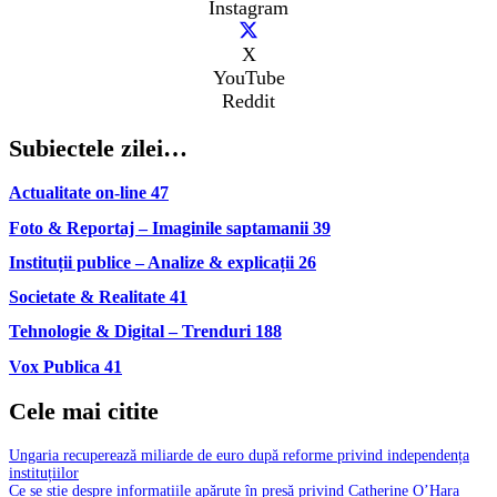
Instagram
X
YouTube
Reddit
Subiectele zilei…
Actualitate on-line
47
Foto & Reportaj – Imaginile saptamanii
39
Instituții publice – Analize & explicații
26
Societate & Realitate
41
Tehnologie & Digital – Trenduri
188
Vox Publica
41
Cele mai citite
Ungaria recuperează miliarde de euro după reforme privind independența
instituțiilor
Ce se știe despre informațiile apărute în presă privind Catherine O’Hara