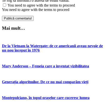
Te rog să introduci o adresă de email validă.
You need to agree with the terms to proceed
You need to agree with the terms to proceed
Publică comentariul
Mai mult…
De la Vietnam la Watergate: de ce americanii aveau nevoie de
un nou început în 1976
Mary Anderson – Femeia care a inventat vizibilitatea
Generația algoritmilor. De ce nu mai comparăm vieți
Montepulciano, în topul orașelor care cuceresc lumea