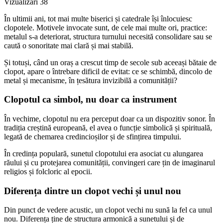
Vizualizări
38
În ultimii ani, tot mai multe biserici și catedrale își înlocuiesc
clopotele. Motivele invocate sunt, de cele mai multe ori, practice:
metalul s-a deteriorat, structura turnului necesită consolidare sau se
caută o sonoritate mai clară și mai stabilă.
Și totuși, când un oraș a crescut timp de secole sub aceeași bătaie de
clopot, apare o întrebare dificil de evitat: ce se schimbă, dincolo de
metal și mecanisme, în țesătura invizibilă a comunității?
Clopotul ca simbol, nu doar ca instrument
În vechime, clopotul nu era perceput doar ca un dispozitiv sonor. În
tradiția creștină europeană, el avea o funcție simbolică și spirituală,
legată de chemarea credincioșilor și de sfințirea timpului.
În credința populară, sunetul clopotului era asociat cu alungarea
răului și cu protejarea comunității, convingeri care țin de imaginarul
religios și folcloric al epocii.
Diferența dintre un clopot vechi și unul nou
Din punct de vedere acustic, un clopot vechi nu sună la fel ca unul
nou. Diferența ține de structura armonică a sunetului și de