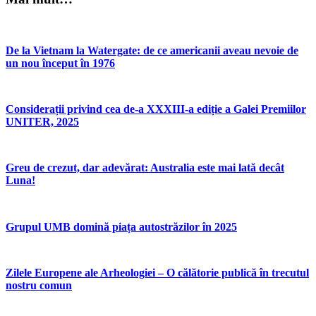
De la Vietnam la Watergate: de ce americanii aveau nevoie de
un nou început în 1976
Considerații privind cea de-a XXXIII-a ediție a Galei Premiilor
UNITER, 2025
Greu de crezut, dar adevărat: Australia este mai lată decât
Luna!
Grupul UMB domină piața autostrăzilor în 2025
Zilele Europene ale Arheologiei – O călătorie publică în trecutul
nostru comun