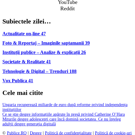
YouTube
Reddit
Subiectele zilei…
Actualitate on-line
47
Foto & Reportaj – Imaginile saptamanii
39
Instituții publice – Analize & explicații
26
Societate & Realitate
41
Tehnologie & Digital – Trenduri
188
Vox Publica
41
Cele mai citite
Ungaria recuperează miliarde de euro după reforme privind independența
instituțiilor
Ce se știe despre informațiile apărute în presă privind Catherine O’Hara
Miturile despre adolescenți care încă domină societatea. Ce nu înțeleg
adulții despre generația digitală
©
Publice.RO
|
Despre
|
Politică de confidențialitate
|
Politică de cookie-uri