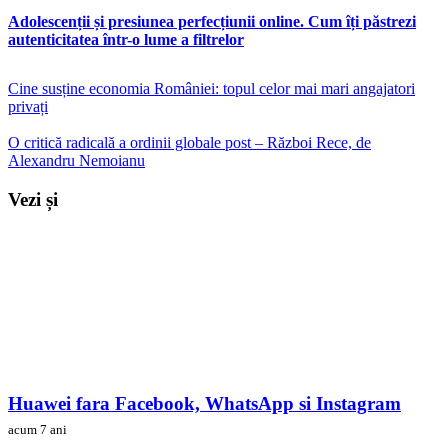
Adolescenții și presiunea perfecțiunii online. Cum îți păstrezi
autenticitatea într-o lume a filtrelor
Cine susține economia României: topul celor mai mari angajatori
privați
O critică radicală a ordinii globale post – Război Rece, de
Alexandru Nemoianu
Vezi și
Huawei fara Facebook, WhatsApp si Instagram
acum 7 ani