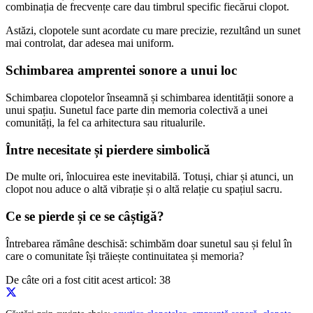
combinația de frecvențe care dau timbrul specific fiecărui clopot.
Astăzi, clopotele sunt acordate cu mare precizie, rezultând un sunet
mai controlat, dar adesea mai uniform.
Schimbarea amprentei sonore a unui loc
Schimbarea clopotelor înseamnă și schimbarea identității sonore a
unui spațiu. Sunetul face parte din memoria colectivă a unei
comunități, la fel ca arhitectura sau ritualurile.
Între necesitate și pierdere simbolică
De multe ori, înlocuirea este inevitabilă. Totuși, chiar și atunci, un
clopot nou aduce o altă vibrație și o altă relație cu spațiul sacru.
Ce se pierde și ce se câștigă?
Întrebarea rămâne deschisă: schimbăm doar sunetul sau și felul în
care o comunitate își trăiește continuitatea și memoria?
De câte ori a fost citit acest articol:
38