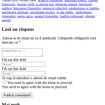
Căutări prin cuvinte cheie:
acustica clopotelor
,
amprentă sonoră
,
clopote
bisericești
,
clopote vechi și clopote noi
,
identitate sonoră
,
informații
publice
,
înlocuirea clopotelor
,
memorie colectivă
,
modernizare și tradiție
,
patrimoniu spiritual
,
sacralitatea locului
,
se stie public
,
simbolismul
clopotului
,
spațiu sacru
,
sunetul clopotelor
,
tradiție religioasă
,
vibrație
sonoră
Lasă un răspuns
Adresa ta de email nu va fi publicată.
Câmpurile obligatorii sunt
marcate cu
*
Fill out this field
Fill out this field
Te rog să introduci o adresă de email validă.
You need to agree with the terms to proceed
You need to agree with the terms to proceed
Publică comentariul
Mai mult…