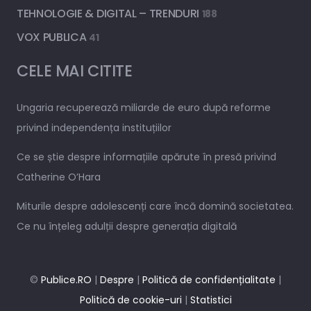
TEHNOLOGIE & DIGITAL – TRENDURI
188
VOX PUBLICA
41
CELE MAI CITITE
Ungaria recuperează miliarde de euro după reforme
privind independența instituțiilor
Ce se știe despre informațiile apărute în presă privind
Catherine O’Hara
Miturile despre adolescenți care încă domină societatea.
Ce nu înțeleg adulții despre generația digitală
©
Publice.RO
|
Despre
|
Politică de confidențialitate
|
Politică de cookie-uri
|
Statistici