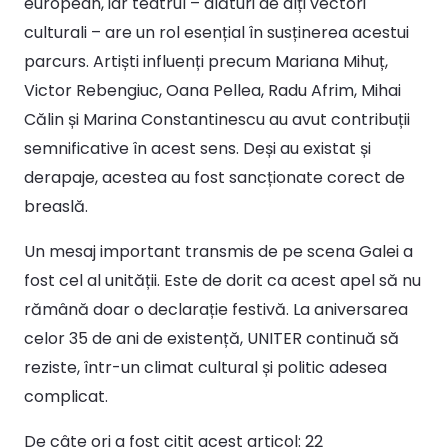
european, iar teatrul – alături de alți vectori
culturali – are un rol esențial în susținerea acestui
parcurs. Artiști influenți precum Mariana Mihuț,
Victor Rebengiuc, Oana Pellea, Radu Afrim, Mihai
Călin și Marina Constantinescu au avut contribuții
semnificative în acest sens. Deși au existat și
derapaje, acestea au fost sancționate corect de
breaslă.
Un mesaj important transmis de pe scena Galei a
fost cel al unității. Este de dorit ca acest apel să nu
rămână doar o declarație festivă. La aniversarea
celor 35 de ani de existență, UNITER continuă să
reziste, într-un climat cultural și politic adesea
complicat.
De câte ori a fost citit acest articol:
22