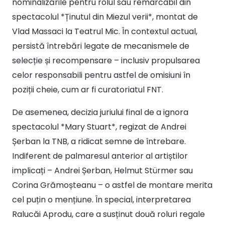
nominalizările pentru rolul său remarcabil din
spectacolul *Ținutul din Miezul verii*, montat de
Vlad Massaci la Teatrul Mic. În contextul actual,
persistă întrebări legate de mecanismele de
selecție și recompensare – inclusiv propulsarea
celor responsabili pentru astfel de omisiuni în
poziții cheie, cum ar fi curatoriatul FNT.
De asemenea, decizia juriului final de a ignora
spectacolul *Mary Stuart*, regizat de Andrei
Șerban la TNB, a ridicat semne de întrebare.
Indiferent de palmaresul anterior al artiștilor
implicați – Andrei Șerban, Helmut Stürmer sau
Corina Grămoșteanu – o astfel de montare merita
cel puțin o mențiune. În special, interpretarea
Ralucăi Aprodu, care a susținut două roluri regale