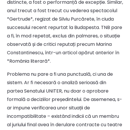
distincte, a fost o performanță de excepție. Similar,
anul trecut a fost trecut cu vederea spectacolul
*Gertrude*, regizat de Silviu Purcărete, în ciuda
succesului recent repurtat la Budapesta. TNB pare
a fi, în mod repetat, exclus din palmares, o situație
observată și de critici reputați precum Marina
Constantinescu, într-un articol apărut anterior în
*România literară*.
Problema nu pare a fi una punctuală, ci una de
sistem. Ar fi necesară o analiză serioasă din
partea Senatului UNITER, nu doar o aprobare
formală a deciziilor președintelui. De asemenea, s-
ar impune verificarea unor situații de
incompatibilitate – existând indicii că un membru
al juriului final avea în derulare contracte cu teatre