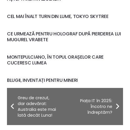
CEL MAI ÎNALT TURN DIN LUME, TOKYO SKYTREE
CE URMEAZĂ PENTRU HOLOGRAF DUPĂ PIERDEREA LUI
MUGUREL VRABETE
MONTEPULCIANO, ÎN TOPUL ORAȘELOR CARE
CUCERESC LUMEA
BLUGII, INVENTAȚI PENTRU MINERI
Greu de crezut,
Piața IT în 2025:
dar adevărat:
Încotro ne
Australia este mai
îndreptăm?
lată decât Luna!