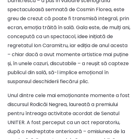
Dumitrescu – a pus în valoare scenografia
spectaculoasă semnată de Cosmin Florea, este
greu de crezut că poate fi transmisă integral, prin
ecran, emoția trăită în sală. Gala este, de mulți ani,
concepută ca un spectacol, idee inițiată de
regretatul Ion Caramitru, iar ediția de anul acesta
– chiar dacă a avut momente artistice mai puține
și, în unele cazuri, discutabile – a reușit să capteze
publicul din sală, să-l implice emoțional în
suspansul deschiderii fiecărui plic.
Unul dintre cele mai emoționante momente a fost
discursul Rodicăi Negrea, laureată a premiului
pentru întreaga activitate acordat de Senatul
UNITER. A fost perceput ca un act reparatoriu,
după o nedreptate anterioară – omisiunea de la