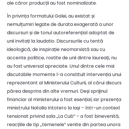
ale căror producții au fost nominalizate.
În privința formatului Galei, au existat și
nemulțumiri legate de durata exagerată a unor
discursuri și de tonul autoreferențial adoptat de
unii invitați la laudatio. Discursurile cu tentă
ideologică, de inspirație neomarxistă sau cu
accente politice, rostite de unii dintre laureați, nu
au fost universal apreciate. Unul dintre cele mai
discutabile momente l-a constituit intervenția unui
reprezentant al Ministerului Culturii, al cărui discurs
părea desprins din alte vremuri. Deși sprijinul
financiar al ministerului a fost esențial, iar prezența
ministrului Natalia Intotero la Iași – într-un context
tensionat privind sala „La Cub” – a fost binevenită,
reacțiile de tip „temenele” venite din partea unora