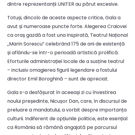
dintre reprezentanții UNITER au părut excesive.
Totuși, dincolo de aceste aspecte critice, Gala a
avut și numeroase puncte forte. Alegerea Craiovei
ca oraș gazdă a fost una inspirată, Teatrul Național
„Marin Sorescu” celebrând 175 de ani de existență
și aflându-se într-o perioadă artistică prolifică.
Eforturile administrației locale de a susține teatrul
– inclusiv omagierea figurii legendare a fostului
director Emil Boroghină – sunt de apreciat.
Gala s-a desfășurat în aceeași zi cu învestirea
noului președinte, Nicușor Dan, care, în discursul de
preluare a mandatului, a vorbit despre importanța
culturii. Indiferent de opțiunile politice, este esențial
ca România să rămână angajată pe parcursul