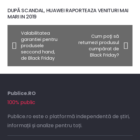
DUPĂ SCANDAL, HUAWEI RAPORTEAZA VENITURI MAI
MARI IN 2019
Valabilitatea
Cum poţi să
garantiei pentru
returnezi produsul
produsele
cumpărat de
seccond hand,
Black Friday?
de Black Friday
Publice.RO
100% public
Publice.ro este o platformă independentă de știri,
informații și analize pentru toți.