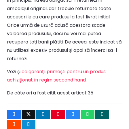
În principiu, nu ești obligat să-l returnezi în
ambalajul original, dar trebuie returnate toate
accesoriile cu care produsul a fost livrat inițial.
Orice urmă de uzură adusă acestora scade
valoarea produsului, deci nu vei mai putea
recupera toți banii plătiți. De aceea, este indicat să
nu utilizezi excesiv produsul și apoi să încerci să-l
returnezi.
Vezi şi
ce garanţii primeşti pentru un produs
achiziţionat în regim seccond hand
De câte ori a fost citit acest articol:
35