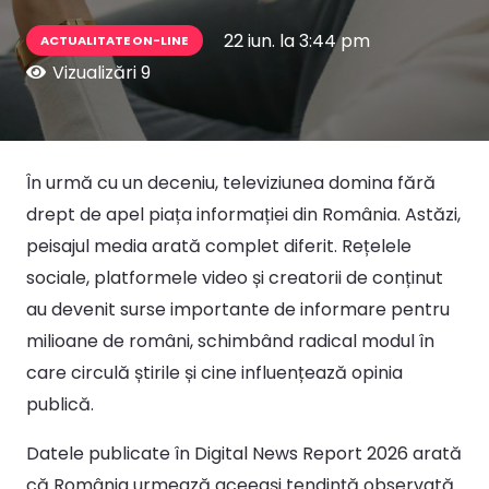
22 iun. la 3:44 pm
ACTUALITATE ON-LINE
Vizualizări
9
În urmă cu un deceniu, televiziunea domina fără
drept de apel piața informației din România. Astăzi,
peisajul media arată complet diferit. Rețelele
sociale, platformele video și creatorii de conținut
au devenit surse importante de informare pentru
milioane de români, schimbând radical modul în
care circulă știrile și cine influențează opinia
publică.
Datele publicate în Digital News Report 2026 arată
că România urmează aceeași tendință observată