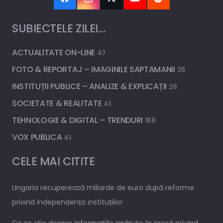
SUBIECTELE ZILEI…
ACTUALITATE ON-LINE
47
FOTO & REPORTAJ – IMAGINILE SAPTAMANII
39
INSTITUȚII PUBLICE – ANALIZE & EXPLICAȚII
26
SOCIETATE & REALITATE
41
TEHNOLOGIE & DIGITAL – TRENDURI
188
VOX PUBLICA
41
CELE MAI CITITE
Ungaria recuperează miliarde de euro după reforme
privind independența instituțiilor
Ce se știe despre informațiile apărute în presă privind