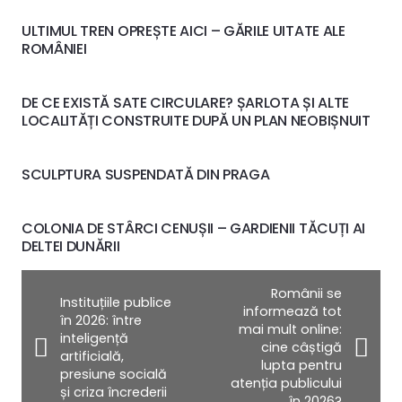
ULTIMUL TREN OPREȘTE AICI – GĂRILE UITATE ALE
ROMÂNIEI
DE CE EXISTĂ SATE CIRCULARE? ȘARLOTA ȘI ALTE
LOCALITĂȚI CONSTRUITE DUPĂ UN PLAN NEOBIȘNUIT
SCULPTURA SUSPENDATĂ DIN PRAGA
COLONIA DE STÂRCI CENUȘII – GARDIENII TĂCUȚI AI
DELTEI DUNĂRII
Românii se
Instituțiile publice
informează tot
în 2026: între
mai mult online:
inteligență
cine câștigă
artificială,
lupta pentru
presiune socială
atenția publicului
și criza încrederii
în 2026?