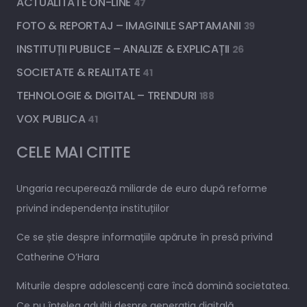
ACTUALITATE ON-LINE
47
FOTO & REPORTAJ – IMAGINILE SAPTAMANII
39
INSTITUȚII PUBLICE – ANALIZE & EXPLICAȚII
26
SOCIETATE & REALITATE
41
TEHNOLOGIE & DIGITAL – TRENDURI
188
VOX PUBLICA
41
CELE MAI CITITE
Ungaria recuperează miliarde de euro după reforme
privind independența instituțiilor
Ce se știe despre informațiile apărute în presă privind
Catherine O’Hara
Miturile despre adolescenți care încă domină societatea.
Ce nu înțeleg adulții despre generația digitală