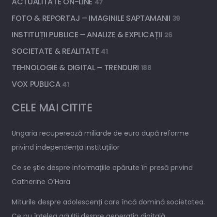
ACTUALITATE ON-LINE
47
FOTO & REPORTAJ – IMAGINILE SAPTAMANII
39
INSTITUȚII PUBLICE – ANALIZE & EXPLICAȚII
26
SOCIETATE & REALITATE
41
TEHNOLOGIE & DIGITAL – TRENDURI
188
VOX PUBLICA
41
CELE MAI CITITE
Ungaria recuperează miliarde de euro după reforme
privind independența instituțiilor
Ce se știe despre informațiile apărute în presă privind
Catherine O’Hara
Miturile despre adolescenți care încă domină societatea.
Ce nu înțeleg adulții despre generația digitală