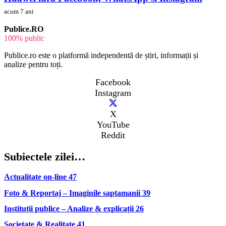
acum 7 ani
Publice.RO
100% public
Publice.ro este o platformă independentă de știri, informații și
analize pentru toți.
Facebook
Instagram
X
YouTube
Reddit
Subiectele zilei…
Actualitate on-line
47
Foto & Reportaj – Imaginile saptamanii
39
Instituții publice – Analize & explicații
26
Societate & Realitate
41