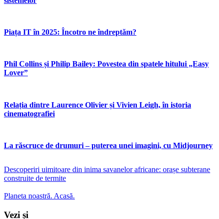
sistemelor
Piața IT în 2025: Încotro ne îndreptăm?
Phil Collins și Philip Bailey: Povestea din spatele hitului „Easy
Lover”
Relația dintre Laurence Olivier și Vivien Leigh, în istoria
cinematografiei
La răscruce de drumuri – puterea unei imagini, cu Midjourney
Descoperiri uimitoare din inima savanelor africane: orașe subterane
construite de termite
Planeta noastră. Acasă.
Vezi și