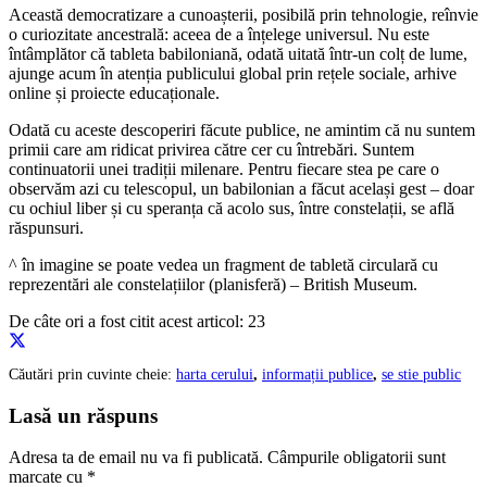
Această democratizare a cunoașterii, posibilă prin tehnologie, reînvie
o curiozitate ancestrală: aceea de a înțelege universul. Nu este
întâmplător că tableta babiloniană, odată uitată într-un colț de lume,
ajunge acum în atenția publicului global prin rețele sociale, arhive
online și proiecte educaționale.
Odată cu aceste descoperiri făcute publice, ne amintim că nu suntem
primii care am ridicat privirea către cer cu întrebări. Suntem
continuatorii unei tradiții milenare. Pentru fiecare stea pe care o
observăm azi cu telescopul, un babilonian a făcut același gest – doar
cu ochiul liber și cu speranța că acolo sus, între constelații, se află
răspunsuri.
^ în imagine se poate vedea un fragment de tabletă circulară cu
reprezentări ale constelațiilor (planisferă) – British Museum.
De câte ori a fost citit acest articol:
23
Căutări prin cuvinte cheie:
harta cerului
,
informații publice
,
se stie public
Lasă un răspuns
Adresa ta de email nu va fi publicată.
Câmpurile obligatorii sunt
marcate cu
*