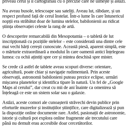
priveau cerul și îl cartografiau cu o precizie care ne uimește și astăzi.
Nu aveau busole, telescoape sau sateliți. Aveau lut, răbdare, și un
respect profund față de cerul înstelat. Într-o lume în care întunericul
nopții era străbătut doar de lumina stelelor, babilonienii au ridicat
știința observației celeste la rang de artă.
O descoperire remarcabilă din Mesopotamia – o tabletă de lut
inscripționată cu pozițiile stelelor – este considerată una dintre cele
mai vechi hărți cerești cunoscute. Această piesă, aparent simplă, este
o mărturie extraordinară a modului în care oamenii antici înțelegeau
lumea: cu ochii ațintiți spre cer și mintea deschisă spre mister.
Se crede că astfel de tablete aveau scopuri diverse: orientare,
agricultură, poate chiar și navigație rudimentară. Prin aceste
observații, astronomii babilonieni puteau prezice eclipse, urmări
mișcarea planetelor și identifica tipare în natură. Un fel de „Google
Maps al cerului”, dar creat cu mii de ani înainte ca omenirea să
înțeleagă ce este un sistem solar sau o galaxie.
Astăzi, aceste comori ale cunoașterii străvechi devin publice prin
eforturile muzeelor și instituțiilor științifice, care digitalizează și pun
la dispoziție online documente rare. Astfel, pasionații de astronomie,
istorie și cultură pot explora online fragmente ale trecutului care
până nu demult erau accesibile doar cercetătorilor.