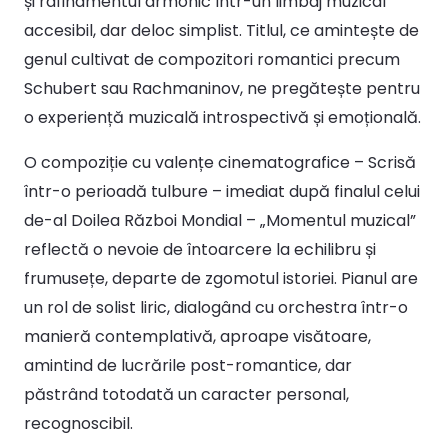
și rafinamentul armonic într-un limbaj muzical
accesibil, dar deloc simplist. Titlul, ce amintește de
genul cultivat de compozitori romantici precum
Schubert sau Rachmaninov, ne pregătește pentru
o experiență muzicală introspectivă și emoțională.
O compoziție cu valențe cinematografice – Scrisă
într-o perioadă tulbure – imediat după finalul celui
de-al Doilea Război Mondial – „Momentul muzical”
reflectă o nevoie de întoarcere la echilibru și
frumusețe, departe de zgomotul istoriei. Pianul are
un rol de solist liric, dialogând cu orchestra într-o
manieră contemplativă, aproape visătoare,
amintind de lucrările post-romantice, dar
păstrând totodată un caracter personal,
recognoscibil.