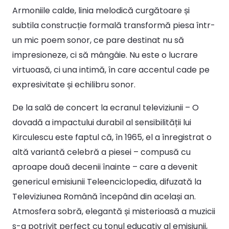
Armoniile calde, linia melodică curgătoare și
subtila construcție formală transformă piesa într-
un mic poem sonor, ce pare destinat nu să
impresioneze, ci să mângâie. Nu este o lucrare
virtuoasă, ci una intimă, în care accentul cade pe
expresivitate și echilibru sonor.
De la sală de concert la ecranul televiziunii – O
dovadă a impactului durabil al sensibilității lui
Kirculescu este faptul că, în 1965, el a înregistrat o
altă variantă celebră a piesei – compusă cu
aproape două decenii înainte – care a devenit
genericul emisiunii Teleenciclopedia, difuzată la
Televiziunea Română începând din același an.
Atmosfera sobră, elegantă și misterioasă a muzicii
s-a potrivit perfect cu tonul educativ al emisiunii,