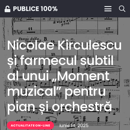
PUBLICE 100%
Nicolae Kirculescu
și farmecul subtil
al unui „Moment
muzical” pentru
pian și orchestră
iunie 14, 2025
ACTUALITATE ON-LINE