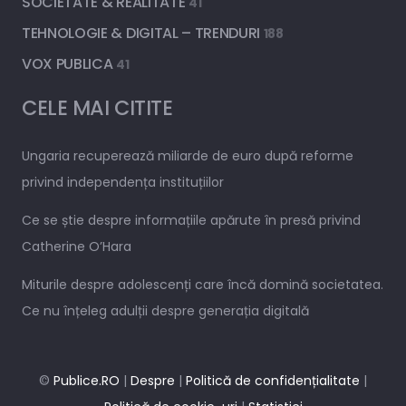
SOCIETATE & REALITATE
41
TEHNOLOGIE & DIGITAL – TRENDURI
188
VOX PUBLICA
41
CELE MAI CITITE
Ungaria recuperează miliarde de euro după reforme
privind independența instituțiilor
Ce se știe despre informațiile apărute în presă privind
Catherine O’Hara
Miturile despre adolescenți care încă domină societatea.
Ce nu înțeleg adulții despre generația digitală
©
Publice.RO
|
Despre
|
Politică de confidențialitate
|