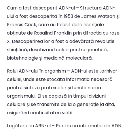
Cum a fost descoperit ADN-ul – Structura ADN-
ului a fost descoperită în 1953 de James Watson și
Francis Crick, care au folosit date esențiale
obținute de Rosalind Franklin prin difracția cu raze
X. Descoperirea lor a fost o adevărată revoluție
științifică, deschizând calea pentru genetică,
biotehnologie și medicină moleculară.
Rolul ADN-ului în organism – ADN-ul este „arhiva”
celulei, unde este stocată informația necesară
pentru sinteza proteinelor și funcționarea
organismului. El se copiază în timpul diviziunii
celulare și se transmite de la o generație la alta,
asigurând continuitatea vieții.
Legătura cu ARN-ul – Pentru ca informația din ADN