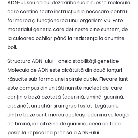
ADN-ul, sau acidul dezoxiribonucleic, este molecula
care conține toate instrucțiunile necesare pentru
formarea și funcționarea unui organism viu. Este
materialul genetic care definește cine suntem, de
la culoarea ochilor până la rezistența la anumite
boli.
Structura ADN-ului – cheia stabilității genetice –
Molecula de ADN este alcătuită din două lanțuri
răsucite sub forma unei spirale duble. Fiecare lanț
este compus din unități numite nucleotide, care
conțin o bază azotată (adenină, timină, guanină,
citozină), un zahăr și un grup fosfat. Legăturile
dintre baze sunt mereu aceleași: adenina se leagă
de timină, iar citozina de guanină, ceea ce face
posibilă replicarea precisă a ADN-ului.