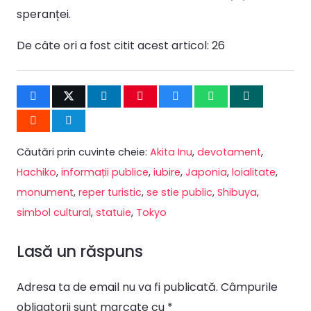
speranței.
De câte ori a fost citit acest articol:
26
Căutări prin cuvinte cheie:
Akita Inu
,
devotament
,
Hachiko
,
informații publice
,
iubire
,
Japonia
,
loialitate
,
monument
,
reper turistic
,
se stie public
,
Shibuya
,
simbol cultural
,
statuie
,
Tokyo
Lasă un răspuns
Adresa ta de email nu va fi publicată.
Câmpurile
obligatorii sunt marcate cu
*