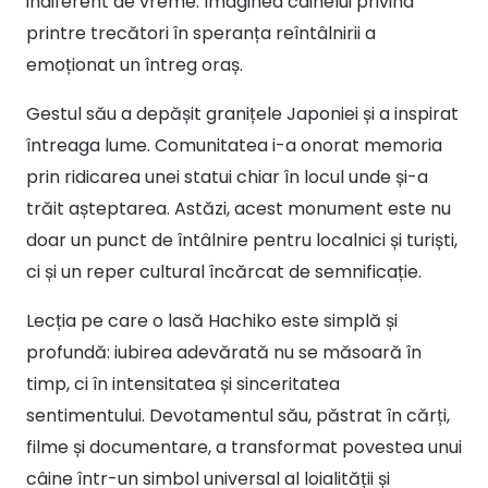
indiferent de vreme. Imaginea câinelui privind
printre trecători în speranța reîntâlnirii a
emoționat un întreg oraș.
Gestul său a depășit granițele Japoniei și a inspirat
întreaga lume. Comunitatea i-a onorat memoria
prin ridicarea unei statui chiar în locul unde și-a
trăit așteptarea. Astăzi, acest monument este nu
doar un punct de întâlnire pentru localnici și turiști,
ci și un reper cultural încărcat de semnificație.
Lecția pe care o lasă Hachiko este simplă și
profundă: iubirea adevărată nu se măsoară în
timp, ci în intensitatea și sinceritatea
sentimentului. Devotamentul său, păstrat în cărți,
filme și documentare, a transformat povestea unui
câine într-un simbol universal al loialității și