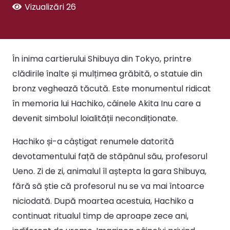
Vizualizări
26
În inima cartierului Shibuya din Tokyo, printre
clădirile înalte și mulțimea grăbită, o statuie din
bronz veghează tăcută. Este monumentul ridicat
în memoria lui Hachiko, câinele Akita Inu care a
devenit simbolul loialității necondiționate.
Hachiko și-a câștigat renumele datorită
devotamentului față de stăpânul său, profesorul
Ueno. Zi de zi, animalul îl aștepta la gara Shibuya,
fără să știe că profesorul nu se va mai întoarce
niciodată. După moartea acestuia, Hachiko a
continuat ritualul timp de aproape zece ani,