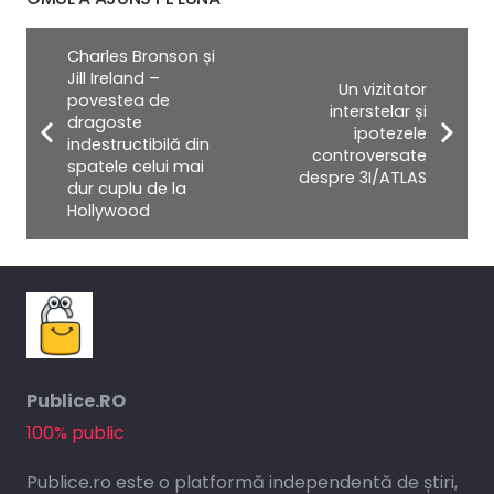
Charles Bronson și
Jill Ireland –
Un vizitator
povestea de
interstelar și
dragoste
ipotezele
indestructibilă din
controversate
spatele celui mai
despre 3I/ATLAS
dur cuplu de la
Hollywood
Publice.RO
100% public
Publice.ro este o platformă independentă de știri,