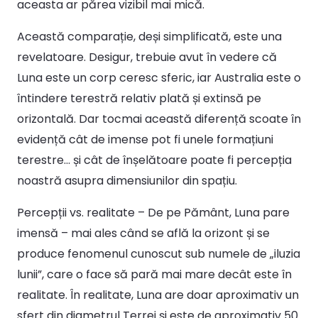
aceasta ar părea vizibil mai mică.
Această comparație, deși simplificată, este una
revelatoare. Desigur, trebuie avut în vedere că
Luna este un corp ceresc sferic, iar Australia este o
întindere terestră relativ plată și extinsă pe
orizontală. Dar tocmai această diferență scoate în
evidență cât de imense pot fi unele formațiuni
terestre… și cât de înșelătoare poate fi percepția
noastră asupra dimensiunilor din spațiu.
Percepții vs. realitate – De pe Pământ, Luna pare
imensă – mai ales când se află la orizont și se
produce fenomenul cunoscut sub numele de „iluzia
lunii”, care o face să pară mai mare decât este în
realitate. În realitate, Luna are doar aproximativ un
sfert din diametrul Terrei și este de aproximativ 50