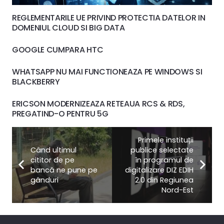
REGLEMENTARILE UE PRIVIND PROTECTIA DATELOR IN
DOMENIUL CLOUD SI BIG DATA
GOOGLE CUMPARA HTC
WHATSAPP NU MAI FUNCTIONEAZA PE WINDOWS SI
BLACKBERRY
ERICSON MODERNIZEAZA RETEAUA RCS & RDS,
PREGATIND-O PENTRU 5G
Primele instituții
Când ultimul
publice selectate
cititor de pe
în programul de
bancă ne pune pe
digitalizare DIZ EDIH
gânduri
2.0 din Regiunea
Nord-Est