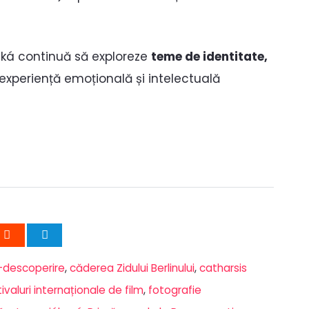
vská continuă să exploreze
teme de identitate,
o experiență emoțională și intelectuală
-descoperire
,
căderea Zidului Berlinului
,
catharsis
ivaluri internaționale de film
,
fotografie