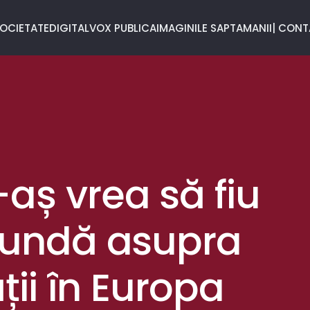
OCIETATE
DIGITAL
VOX PUBLICA
IMAGINILE SAPTAMANII
| CON
-aș vrea să fiu
ofundă asupra
ății în Europa