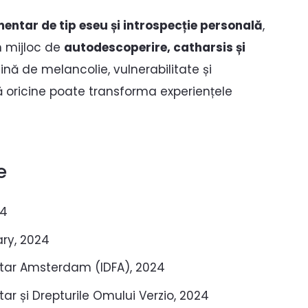
mentar de tip eseu și introspecție personală
,
n mijloc de
autodescoperire, catharsis și
lină de melancolie, vulnerabilitate și
 oricine poate transforma experiențele
e
24
ary, 2024
ntar Amsterdam (IDFA), 2024
ar și Drepturile Omului Verzio, 2024