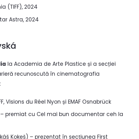
ia (TIFF), 2024
tar Astra, 2024
vská
ia
la Academia de Arte Plastice și a secției
arieră recunoscută în cinematografia
:
DFF, Visions du Réel Nyon și EMAF Osnabrück
 – premiat cu Cel mai bun documentar ceh la
áš Kokeš) – prezentat în secțiunea First