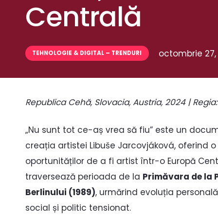
Centrală
octombrie 27,
TEHNOLOGIE & DIGITAL – TRENDURI
Republica Cehă, Slovacia, Austria, 2024 | Regia
„Nu sunt tot ce-aș vrea să fiu” este un docum
creația artistei Libuše Jarcovjáková, oferind 
oportunităților de a fi artist într-o Europă Ce
traversează perioada de la
Primăvara de la 
Berlinului (1989)
, urmărind evoluția personală 
social și politic tensionat.