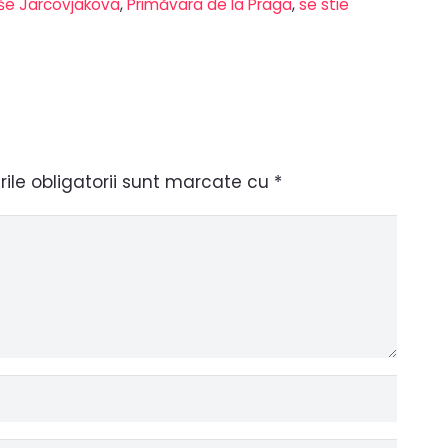
uše Jarcovjáková
,
Primăvara de la Praga
,
se stie
le obligatorii sunt marcate cu
*