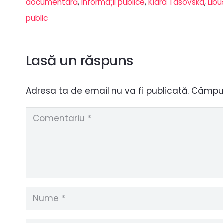
documentară
,
informații publice
,
Klára Tasovská
,
Lib
public
Lasă un răspuns
Adresa ta de email nu va fi publicată.
Câmpuri