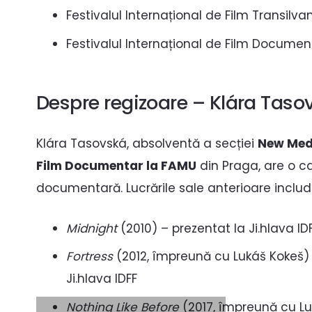
Festivalul Internațional de Film Transilvan
Festivalul Internațional de Film Documen
Despre regizoare – Klára Taso
Klára Tasovská, absolventă a secției
New Med
Film Documentar la FAMU
din Praga, are o c
documentară. Lucrările sale anterioare includ
Midnight
(2010) – prezentat la Ji.hlava I
Fortress
(2012, împreună cu Lukáš Kokeš)
Ji.hlava IDFF
Nothing Like Before
(2017, împreună cu Luk