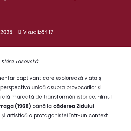
 2025
Vizualizări
17
: Klára Tasovská
entar captivant care explorează viața și
o perspectivă unică asupra provocărilor și
ntrală marcată de transformări istorice. Filmul
Praga (1968)
până la
căderea Zidului
și artistică a protagonistei într-un context