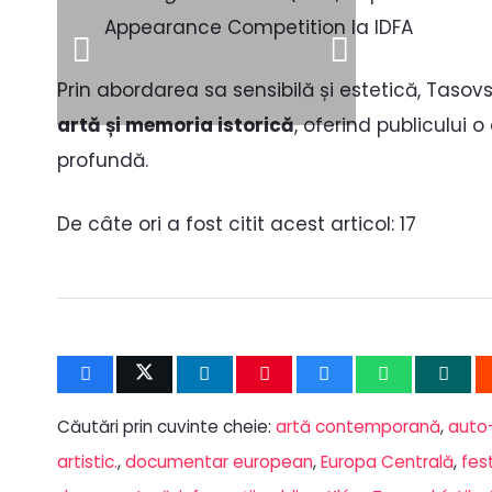
Appearance Competition la IDFA
Prin abordarea sa sensibilă și estetică, Taso
artă și memoria istorică
, oferind publicului 
profundă.
De câte ori a fost citit acest articol:
17
Căutări prin cuvinte cheie:
artă contemporană
,
auto
artistic.
,
documentar european
,
Europa Centrală
,
fest