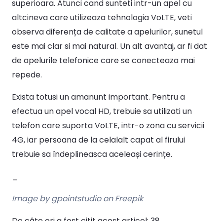
superioara. Atunci cand sunteti intr-un apel cu
altcineva care utilizeaza tehnologia VoLTE, veti
observa diferența de calitate a apelurilor, sunetul
este mai clar si mai natural. Un alt avantaj, ar fi dat
de apelurile telefonice care se conecteaza mai
repede.
Exista totusi un amanunt important. Pentru a
efectua un apel vocal HD, trebuie sa utilizati un
telefon care suporta VoLTE, intr-o zona cu servicii
4G, iar persoana de la celalalt capat al firului
trebuie sa îndeplineasca aceleași cerințe.
_
Image by gpointstudio on Freepik
De câte ori a fost citit acest articol:
38