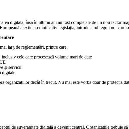
ea digitală, însă în ultimii ani au fost completate de un nou factor majo
Europeană a extins semnificativ legislația, introducând reguli noi care 
mentare
ai larg de reglementări, printre care:
lă, inclusiv cele care procesează volume mari de date
n UE
e și servicii
 digitale
organizațiilor decât în trecut. Nu mai este vorba doar de protecția date
ceptul de suveranitate digitală a devenit central. Organizațiile trebuie să 