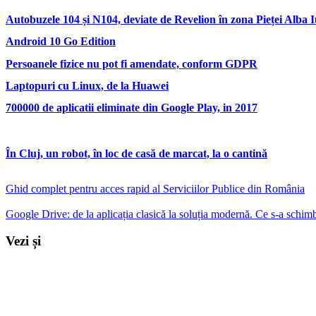
Autobuzele 104 și N104, deviate de Revelion în zona Pieței Alba I
Android 10 Go Edition
Persoanele fizice nu pot fi amendate, conform GDPR
Laptopuri cu Linux, de la Huawei
700000 de aplicatii eliminate din Google Play, in 2017
În Cluj, un robot, în loc de casă de marcat, la o cantină
Ghid complet pentru acces rapid al Serviciilor Publice din România
Google Drive: de la aplicația clasică la soluția modernă. Ce s-a schimb
Vezi și