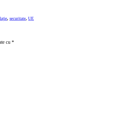
lație
,
securitate
,
UE
ate cu
*