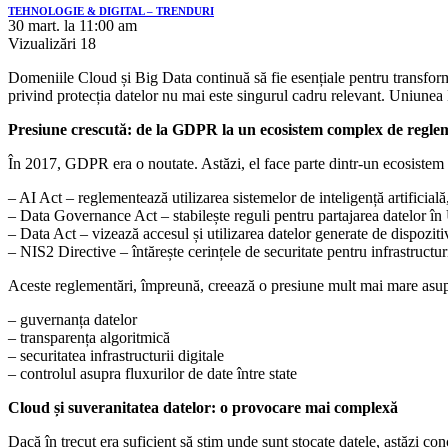
TEHNOLOGIE & DIGITAL – TRENDURI
30 mart. la 11:00 am
Vizualizări
18
Domeniile Cloud și Big Data continuă să fie esențiale pentru transformar
privind protecția datelor nu mai este singurul cadru relevant. Uniunea 
Presiune crescută: de la GDPR la un ecosistem complex de regle
În 2017, GDPR era o noutate. Astăzi, el face parte dintr-un ecosistem m
– AI Act – reglementează utilizarea sistemelor de inteligență artificia
– Data Governance Act – stabilește reguli pentru partajarea datelor î
– Data Act – vizează accesul și utilizarea datelor generate de dispozitiv
– NIS2 Directive – întărește cerințele de securitate pentru infrastructuri
Aceste reglementări, împreună, creează o presiune mult mai mare asupra 
– guvernanța datelor
– transparența algoritmică
– securitatea infrastructurii digitale
– controlul asupra fluxurilor de date între state
Cloud și suveranitatea datelor: o provocare mai complexă
Dacă în trecut era suficient să știm unde sunt stocate datele, astăzi con