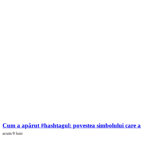
Cum a apărut #hashtagul: povestea simbolului care a
acum 9 luni