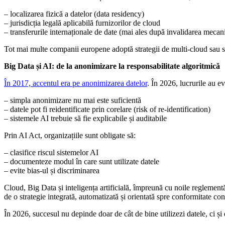
– localizarea fizică a datelor (data residency)
– jurisdicția legală aplicabilă furnizorilor de cloud
– transferurile internaționale de date (mai ales după invalidarea mec
Tot mai multe companii europene adoptă strategii de multi-cloud sau s
Big Data și AI: de la anonimizare la responsabilitate algoritmică
În 2017, accentul era pe anonimizarea datelor
. În 2026, lucrurile au ev
– simpla anonimizare nu mai este suficientă
– datele pot fi reidentificate prin corelare (risk of re-identification)
– sistemele AI trebuie să fie explicabile și auditabile
Prin AI Act, organizațiile sunt obligate să:
– clasifice riscul sistemelor AI
– documenteze modul în care sunt utilizate datele
– evite bias-ul și discriminarea
Cloud, Big Data și inteligența artificială, împreună cu noile reglemen
de o strategie integrată, automatizată și orientată spre conformitate con
În 2026, succesul nu depinde doar de cât de bine utilizezi datele, ci și 