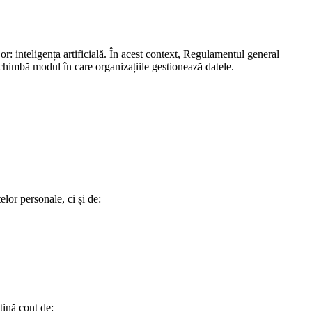
r: inteligența artificială. În acest context, Regulamentul general
schimbă modul în care organizațiile gestionează datele.
lor personale, ci și de:
țină cont de: