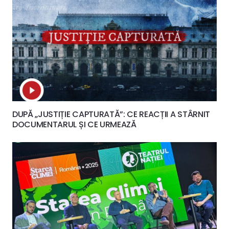
DUPĂ „JUSTIȚIE CAPTURATĂ”: CE REACȚII A STÂRNIT
DOCUMENTARUL ȘI CE URMEAZĂ