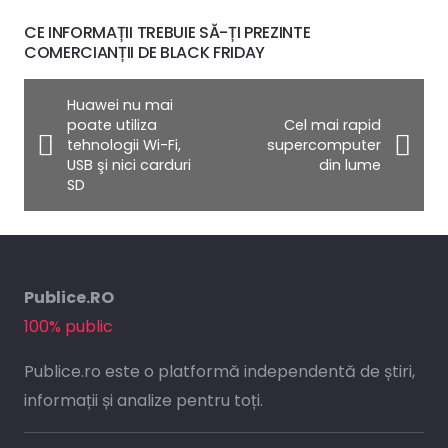
CE INFORMAȚII TREBUIE SĂ-ȚI PREZINTE
COMERCIANȚII DE BLACK FRIDAY
Huawei nu mai
poate utiliza
Cel mai rapid
tehnologii Wi-Fi,
supercomputer
USB şi nici carduri
din lume
SD
Publice.RO
100% public
Publice.ro este o platformă independentă de știri,
informații și analize pentru toți.