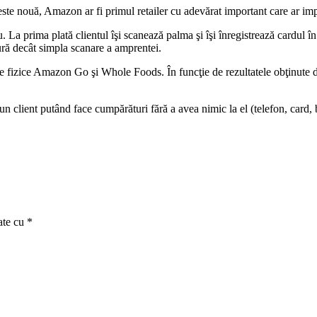
este nouă, Amazon ar fi primul retailer cu adevărat important care ar imp
. La prima plată clientul îşi scanează palma şi îşi înregistrează cardul în
ură decât simpla scanare a amprentei.
ele fizice Amazon Go şi Whole Foods. În funcţie de rezultatele obţinut
 un client putând face cumpărături fără a avea nimic la el (telefon, card, 
ate cu
*