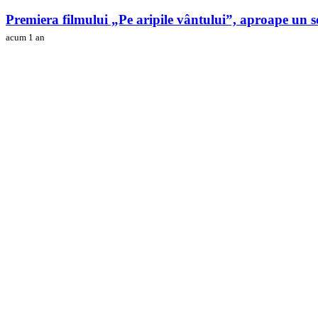
Premiera filmului „Pe aripile vântului”, aproape un s
acum 1 an