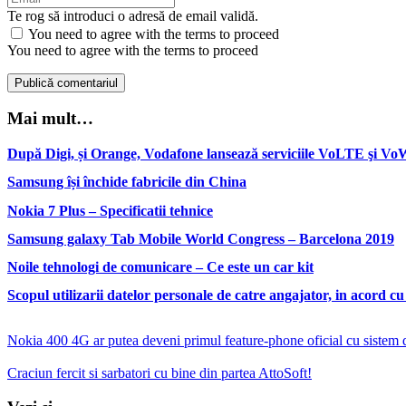
Te rog să introduci o adresă de email validă.
You need to agree with the terms to proceed
You need to agree with the terms to proceed
Publică comentariul
Mai mult…
După Digi, și Orange, Vodafone lansează serviciile VoLTE şi VoW
Samsung își închide fabricile din China
Nokia 7 Plus – Specificatii tehnice
Samsung galaxy Tab Mobile World Congress – Barcelona 2019
Noile tehnologi de comunicare – Ce este un car kit
Scopul utilizarii datelor personale de catre angajator, in acord 
Nokia 400 4G ar putea deveni primul feature-phone oficial cu sistem
Craciun fercit si sarbatori cu bine din partea AttoSoft!