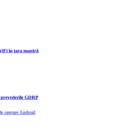
iFi în ţara noastră
cu prevederile GDRP
 de operare Android