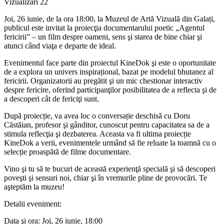
Vizualizări
22
Joi, 26 iunie, de la ora 18:00, la Muzeul de Artă Vizuală din Galați,
publicul este invitat la proiecţia documentarului poetic „Agentul
fericirii” – un film despre oameni, sens şi starea de bine chiar şi
atunci când viaţa e departe de ideal.
Evenimentul face parte din proiectul KineDok şi este o oportunitate
de a explora un univers inspirațional, bazat pe modelul bhutanez al
fericirii. Organizatorii au pregătit şi un mic chestionar interactiv
despre fericire, oferind participanţilor posibilitatea de a reflecta şi de
a descoperi cât de fericiţi sunt.
După proiecție, va avea loc o conversație deschisă cu Doru
Căstăian, profesor şi gânditor, cunoscut pentru capacitatea sa de a
stimula reflecţia şi dezbaterea. Aceasta va fi ultima proiecție
KineDok a verii, evenimentele urmând să fie reluate la toamnă cu o
selecție proaspătă de filme documentare.
Vino şi tu să te bucuri de această experienţă specială şi să descoperi
poveşti şi sensuri noi, chiar şi în vremurile pline de provocări. Te
aşteptăm la muzeu!
Detalii eveniment:
Data şi ora: Joi, 26 iunie, 18:00