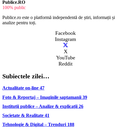
Publice.RO
100% public
Publice.ro este o platformă independentă de știri, informații și
analize pentru toți.
Facebook
Instagram
X
YouTube
Reddit
Subiectele zilei…
Actualitate on-line
47
Foto & Reportaj – Imaginile saptamanii
39
Instituții publice – Analize & explicații
26
Societate & Realitate
41
Tehnologie & Digital – Trenduri
188