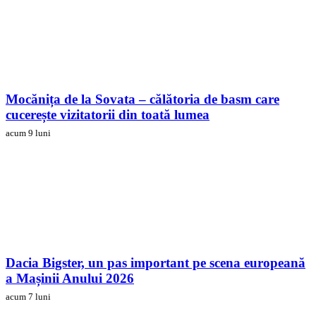
Mocănița de la Sovata – călătoria de basm care
cucerește vizitatorii din toată lumea
acum 9 luni
Dacia Bigster, un pas important pe scena europeană
a Mașinii Anului 2026
acum 7 luni