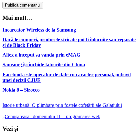
Publică comentariul
Mai mult…
Incarcator Wireless de la Samsung
Dacă le cumperi, produsele stricate pot fi înlocuite sau reparate
şi de Black Friday
Altex a inceput sa vanda prin eMAG
Samsung își închide fabricile din China
Facebook este operator de date cu caracter personal, potrivit
unei decizii CJUE
Nokia 8 – Sirocco
Istorie urbană: O plimbare prin fostele cofetării ale Galațiului
„Cenușăreasa” domeniului IT – programarea web
Vezi și