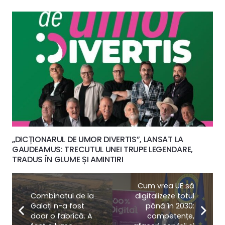
„DICȚIONARUL DE UMOR DIVERTIS”, LANSAT LA
GAUDEAMUS: TRECUTUL UNEI TRUPE LEGENDARE,
TRADUS ÎN GLUME ȘI AMINTIRI
Cum vrea UE să
Combinatul de la
digitalizeze totul
Galați n-a fost
până în 2030:
doar o fabrică. A
competențe,