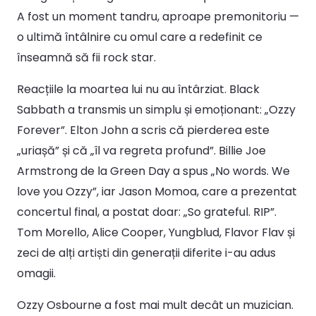
A fost un moment tandru, aproape premonitoriu —
o ultimă întâlnire cu omul care a redefinit ce
înseamnă să fii rock star.
Reacțiile la moartea lui nu au întârziat. Black
Sabbath a transmis un simplu și emoționant: „Ozzy
Forever”. Elton John a scris că pierderea este
„uriașă” și că „îl va regreta profund”. Billie Joe
Armstrong de la Green Day a spus „No words. We
love you Ozzy”, iar Jason Momoa, care a prezentat
concertul final, a postat doar: „So grateful. RIP”.
Tom Morello, Alice Cooper, Yungblud, Flavor Flav și
zeci de alți artiști din generații diferite i-au adus
omagii.
Ozzy Osbourne a fost mai mult decât un muzician.