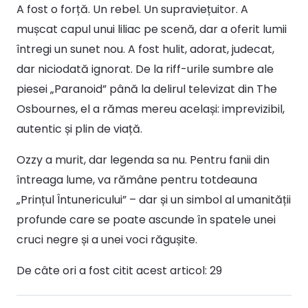
A fost o forță. Un rebel. Un supraviețuitor. A
mușcat capul unui liliac pe scenă, dar a oferit lumii
întregi un sunet nou. A fost hulit, adorat, judecat,
dar niciodată ignorat. De la riff-urile sumbre ale
piesei „Paranoid” până la delirul televizat din The
Osbournes, el a rămas mereu același: imprevizibil,
autentic și plin de viață.
Ozzy a murit, dar legenda sa nu. Pentru fanii din
întreaga lume, va rămâne pentru totdeauna
„Prințul Întunericului” – dar și un simbol al umanității
profunde care se poate ascunde în spatele unei
cruci negre și a unei voci răgușite.
De câte ori a fost citit acest articol:
29