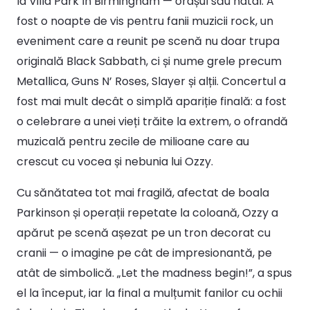
la Villa Park în Birmingham — orașul său natal. A
fost o noapte de vis pentru fanii muzicii rock, un
eveniment care a reunit pe scenă nu doar trupa
originală Black Sabbath, ci și nume grele precum
Metallica, Guns N’ Roses, Slayer și alții. Concertul a
fost mai mult decât o simplă apariție finală: a fost
o celebrare a unei vieți trăite la extrem, o ofrandă
muzicală pentru zecile de milioane care au
crescut cu vocea și nebunia lui Ozzy.
Cu sănătatea tot mai fragilă, afectat de boala
Parkinson și operații repetate la coloană, Ozzy a
apărut pe scenă așezat pe un tron decorat cu
cranii — o imagine pe cât de impresionantă, pe
atât de simbolică. „Let the madness begin!”, a spus
el la început, iar la final a mulțumit fanilor cu ochii