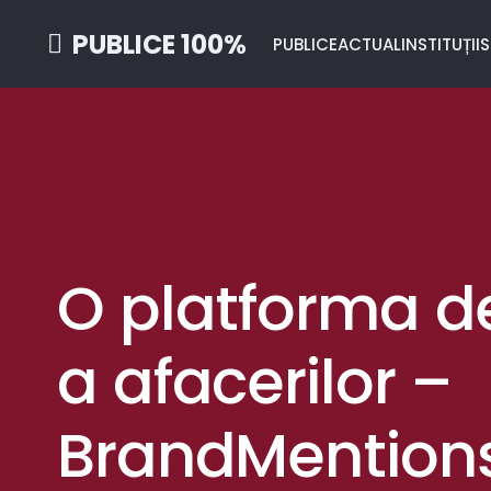
PUBLICE 100%
PUBLICE
ACTUAL
INSTITUȚII
S
O platforma d
a afacerilor –
BrandMentions