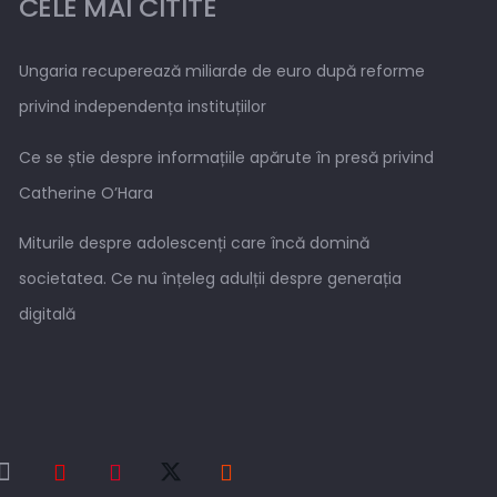
CELE MAI CITITE
Ungaria recuperează miliarde de euro după reforme
privind independența instituțiilor
Ce se știe despre informațiile apărute în presă privind
Catherine O’Hara
Miturile despre adolescenți care încă domină
societatea. Ce nu înțeleg adulții despre generația
digitală