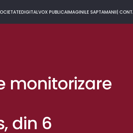
OCIETATE
DIGITAL
VOX PUBLICA
IMAGINILE SAPTAMANII
| CON
e monitorizare
, din 6