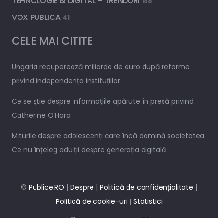
TEHNOLOGIE & DIGITAL – TRENDURI
188
VOX PUBLICA
41
CELE MAI CITITE
Ungaria recuperează miliarde de euro după reforme
privind independența instituțiilor
Ce se știe despre informațiile apărute în presă privind
Catherine O’Hara
Miturile despre adolescenți care încă domină societatea.
Ce nu înțeleg adulții despre generația digitală
©
Publice.RO
|
Despre
|
Politică de confidențialitate
|
Politică de cookie-uri
|
Statistici