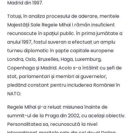
Madrid din 1997.
Totuși, în analiza procesului de aderare, meritele
Majestății Sale Regele Mihai I rămân insuficient
recunoscute în spațiul public. În prima jumătate a
anului 1997, fostul suveran a efectuat un amplu
turneu diplomatic în șapte capitale europene:
Londra, Oslo, Bruxelles, Haga, Luxemburg,
Copenhaga și Madrid. Acolo s-a întâlnit cu șefi de
stat, parlamentari și membri ai guvernelor,
pledând constant pentru includerea României în
NATO.
Regele Mihai și-a reluat misiunea înainte de
summit-ul de la Praga din 2002, cu același obiectiv.
Personalitatea sa, recunoscută la nivel
internațional, meritele sale din cel de-al Doilea