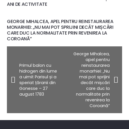
ANI DE ACTIVITATE
GEORGE MIHALCEA, APEL PENTRU REINSTAURAREA
MONARHIEI: „NU MAI POT SPRIJINI DECÂT MIȘCĂRI
CARE DUC LA NORMALITATE PRIN REVENIREA LA
COROANĂ”
George Mihalcea,
apel pentru
Primul balon cu
reinstaurarea
hidrogen din lume
monarhiei: „Nu
a uimit Parisul și a
mai pot sprijini
speriat țăranii din
decât mișcări
Gonesse – 27
care duc la
august 1783
normalitate prin
revenirea la
Coroană”