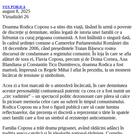
VOX PUBLICA
august 8, 2025
Vizualizări
26
Doamna Rodica Coposu s-a stins din viață, lăsând în urmă o poveste
de discreție și demnitate, strâns legată de istoria unei familii ce a
înfruntat cu curaj prigoana comunistă. A fost întâlnită o singură dată,
în cadrul ședinței comune a Camerelor Parlamentului României din
18 decembrie 2006, când președintele Traian Băsescu rostea
discursul de condamnare a regimului comunist. În loja în care se afla
alături de sora ei, Flavia Coposu, precum și de Doina Cornea, Ana
Blandiana și Constantin Ticu Dumitrescu, doamna Rodica a fost
martoră, împreună cu Regele Mihai I aflat în prezidiu, la un moment
încărcat de tensiune și simbolism.
Acea zi a fost marcată de o atmosferă încărcată, în care demnitatea
acestor personalități contrastează puternic cu ceea ce a fost numit un
„circ vadimist” – un spectacol politic dezonorant care părea să calce
în picioare memoria celor care au suferit în timpul comunismului.
Rodica Coposu nu a fost o figură publică care să caute lumina
reflectoarelor, dar prezența ei discretă a reprezentat o tărie în spatele
unei familii care a fost un simbol al rezistenței anticomuniste.
Familia Coposu a trăit drama prigoanei, având rădăcini adânci în
tradiția greco-catolică și în idealurile național-țărăniste. Corneliu