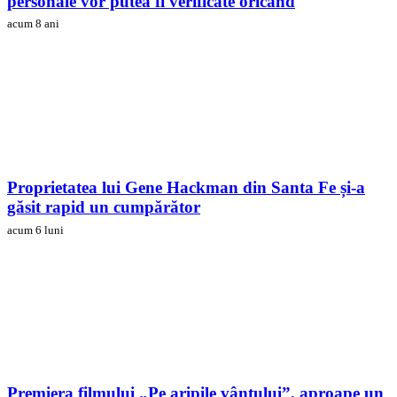
personale vor putea fi verificate oricând
acum 8 ani
Proprietatea lui Gene Hackman din Santa Fe și-a
găsit rapid un cumpărător
acum 6 luni
Premiera filmului „Pe aripile vântului”, aproape un