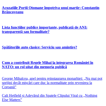
Acuzațiile Porții Otomane împotriva unui martir: Constantin
Brâncoveanu
Lista funcțiilor publice importante, publicată de ANI:
transparență sau formalitate?
Spălătoriile auto clasice: Serviciu sau amintire?
Cum a contribuit Regele Mihai la integrarea României în
NATO: un rol uitat din memoria publică
George Mihalcea, apel pentru reinstaurarea monarhiei: „Nu mai pot
sprijini decât mișcări care duc la normalitate prin revenirea la
Coroană”
Cali Hetfield și Adevărul din Spatele Clipului Viral cu „Nothing
Else Matters”