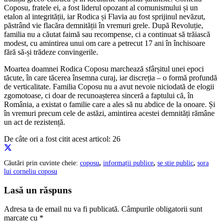
Coposu, fratele ei, a fost liderul opozant al comunismului și un
etalon al integrității, iar Rodica și Flavia au fost sprijinul nevăzut,
păstrând vie flacăra demnității în vremuri grele. După Revoluție,
familia nu a căutat faimă sau recompense, ci a continuat să trăiască
modest, cu amintirea unui om care a petrecut 17 ani în închisoare
fără să-și trădeze convingerile.
Moartea doamnei Rodica Coposu marchează sfârșitul unei epoci
tăcute, în care tăcerea însemna curaj, iar discreția – o formă profundă
de verticalitate. Familia Coposu nu a avut nevoie niciodată de elogii
zgomotoase, ci doar de recunoașterea sinceră a faptului că, în
România, a existat o familie care a ales să nu abdice de la onoare. Și
în vremuri precum cele de astăzi, amintirea acestei demnități rămâne
un act de rezistență.
De câte ori a fost citit acest articol:
26
Căutări prin cuvinte cheie:
coposu
,
informații publice
,
se stie public
,
sora
lui corneliu coposu
Lasă un răspuns
Adresa ta de email nu va fi publicată.
Câmpurile obligatorii sunt
marcate cu
*