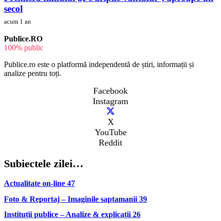
secol
acum 1 an
Publice.RO
100% public
Publice.ro este o platformă independentă de știri, informații și
analize pentru toți.
Facebook
Instagram
X
YouTube
Reddit
Subiectele zilei…
Actualitate on-line
47
Foto & Reportaj – Imaginile saptamanii
39
Instituții publice – Analize & explicații
26