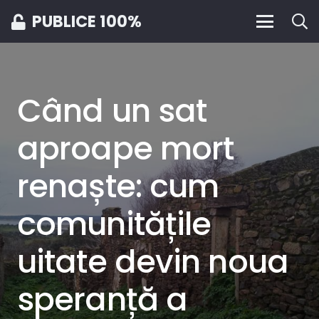
PUBLICE 100%
Când un sat
aproape mort
renaște: cum
comunitățile
uitate devin noua
speranță a