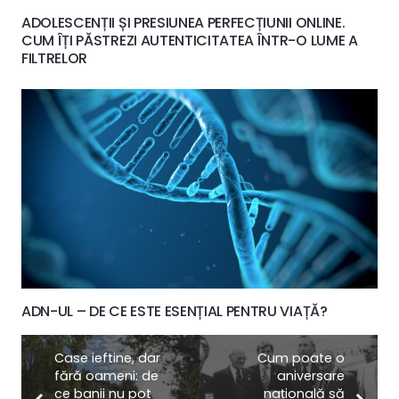
ADOLESCENȚII ȘI PRESIUNEA PERFECȚIUNII ONLINE.
CUM ÎȚI PĂSTREZI AUTENTICITATEA ÎNTR-O LUME A
FILTRELOR
ADN-UL – DE CE ESTE ESENȚIAL PENTRU VIAȚĂ?
Case ieftine, dar
Cum poate o
fără oameni: de
aniversare
ce banii nu pot
națională să