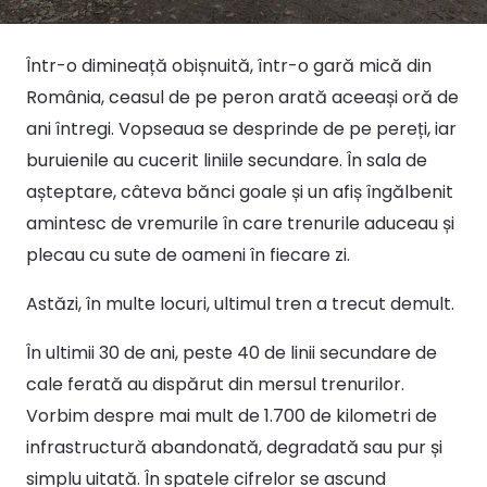
Într-o dimineață obișnuită, într-o gară mică din
România, ceasul de pe peron arată aceeași oră de
ani întregi. Vopseaua se desprinde de pe pereți, iar
buruienile au cucerit liniile secundare. În sala de
așteptare, câteva bănci goale și un afiș îngălbenit
amintesc de vremurile în care trenurile aduceau și
plecau cu sute de oameni în fiecare zi.
Astăzi, în multe locuri, ultimul tren a trecut demult.
În ultimii 30 de ani, peste 40 de linii secundare de
cale ferată au dispărut din mersul trenurilor.
Vorbim despre mai mult de 1.700 de kilometri de
infrastructură abandonată, degradată sau pur și
simplu uitată. În spatele cifrelor se ascund