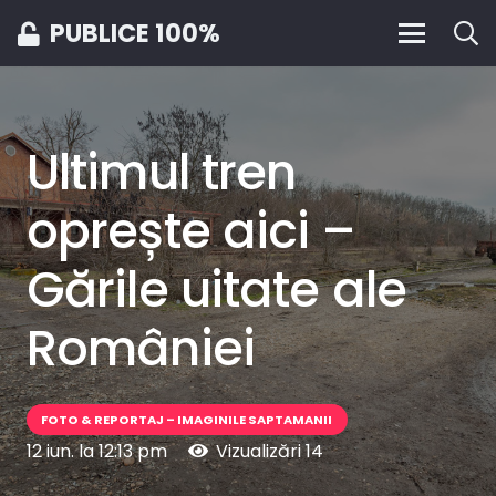
PUBLICE 100%
Ultimul tren
oprește aici –
Gările uitate ale
României
FOTO & REPORTAJ – IMAGINILE SAPTAMANII
12 iun. la 12:13 pm
Vizualizări
14