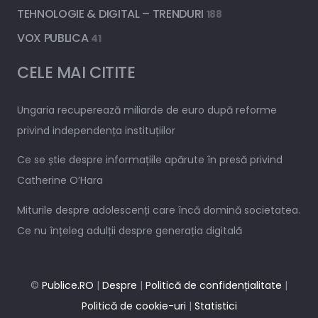
TEHNOLOGIE & DIGITAL – TRENDURI
188
VOX PUBLICA
41
CELE MAI CITITE
Ungaria recuperează miliarde de euro după reforme
privind independența instituțiilor
Ce se știe despre informațiile apărute în presă privind
Catherine O’Hara
Miturile despre adolescenți care încă domină societatea.
Ce nu înțeleg adulții despre generația digitală
©
Publice.RO
|
Despre
|
Politică de confidențialitate
|
Politică de cookie-uri
|
Statistici