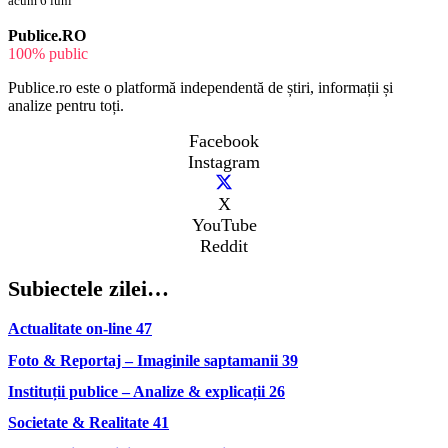
acum 6 luni
Publice.RO
100% public
Publice.ro este o platformă independentă de știri, informații și
analize pentru toți.
Facebook
Instagram
X
YouTube
Reddit
Subiectele zilei…
Actualitate on-line
47
Foto & Reportaj – Imaginile saptamanii
39
Instituții publice – Analize & explicații
26
Societate & Realitate
41