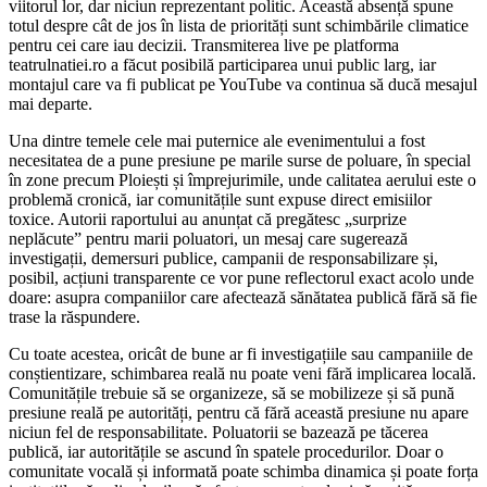
viitorul lor, dar niciun reprezentant politic. Această absență spune
totul despre cât de jos în lista de priorități sunt schimbările climatice
pentru cei care iau decizii. Transmiterea live pe platforma
teatrulnatiei.ro a făcut posibilă participarea unui public larg, iar
montajul care va fi publicat pe YouTube va continua să ducă mesajul
mai departe.
Una dintre temele cele mai puternice ale evenimentului a fost
necesitatea de a pune presiune pe marile surse de poluare, în special
în zone precum Ploiești și împrejurimile, unde calitatea aerului este o
problemă cronică, iar comunitățile sunt expuse direct emisiilor
toxice. Autorii raportului au anunțat că pregătesc „surprize
neplăcute” pentru marii poluatori, un mesaj care sugerează
investigații, demersuri publice, campanii de responsabilizare și,
posibil, acțiuni transparente ce vor pune reflectorul exact acolo unde
doare: asupra companiilor care afectează sănătatea publică fără să fie
trase la răspundere.
Cu toate acestea, oricât de bune ar fi investigațiile sau campaniile de
conștientizare, schimbarea reală nu poate veni fără implicarea locală.
Comunitățile trebuie să se organizeze, să se mobilizeze și să pună
presiune reală pe autorități, pentru că fără această presiune nu apare
niciun fel de responsabilitate. Poluatorii se bazează pe tăcerea
publică, iar autoritățile se ascund în spatele procedurilor. Doar o
comunitate vocală și informată poate schimba dinamica și poate forța