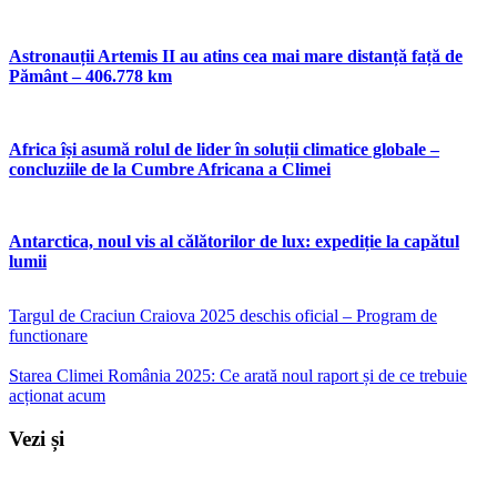
Astronauții Artemis II au atins cea mai mare distanță față de
Pământ – 406.778 km
Africa își asumă rolul de lider în soluții climatice globale –
concluziile de la Cumbre Africana a Climei
Antarctica, noul vis al călătorilor de lux: expediție la capătul
lumii
Targul de Craciun Craiova 2025 deschis oficial – Program de
functionare
Starea Climei România 2025: Ce arată noul raport și de ce trebuie
acționat acum
Vezi și