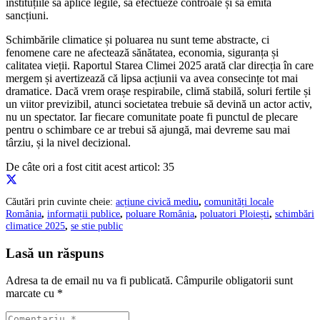
instituțiile să aplice legile, să efectueze controale și să emită
sancțiuni.
Schimbările climatice și poluarea nu sunt teme abstracte, ci
fenomene care ne afectează sănătatea, economia, siguranța și
calitatea vieții. Raportul Starea Climei 2025 arată clar direcția în care
mergem și avertizează că lipsa acțiunii va avea consecințe tot mai
dramatice. Dacă vrem orașe respirabile, climă stabilă, soluri fertile și
un viitor previzibil, atunci societatea trebuie să devină un actor activ,
nu un spectator. Iar fiecare comunitate poate fi punctul de plecare
pentru o schimbare ce ar trebui să ajungă, mai devreme sau mai
târziu, și la nivel decizional.
De câte ori a fost citit acest articol:
35
Căutări prin cuvinte cheie:
acțiune civică mediu
,
comunități locale
România
,
informații publice
,
poluare România
,
poluatori Ploiești
,
schimbări
climatice 2025
,
se stie public
Lasă un răspuns
Adresa ta de email nu va fi publicată.
Câmpurile obligatorii sunt
marcate cu
*