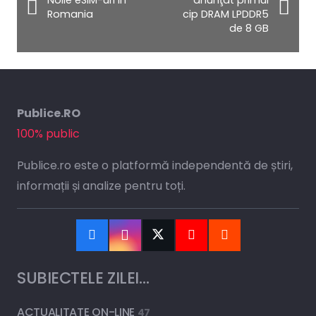
Noile eSIM-uri in
anunţat primul
Romania
cip DRAM LPDDR5
de 8 GB
Publice.RO
100% public
Publice.ro este o platformă independentă de știri,
informații și analize pentru toți.
SUBIECTELE ZILEI…
ACTUALITATE ON-LINE
47