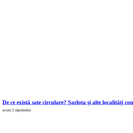
De ce există sate circulare? Șarlota și alte localități 
acum 2 săptămâni