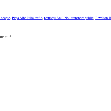
 noapte
,
Piața Alba Iulia trafic
,
restricții Anul Nou transport public
,
Revelion B
ate cu
*