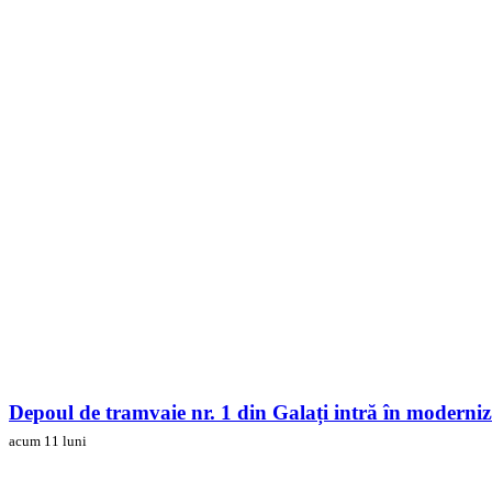
Depoul de tramvaie nr. 1 din Galați intră în moderni
acum 11 luni