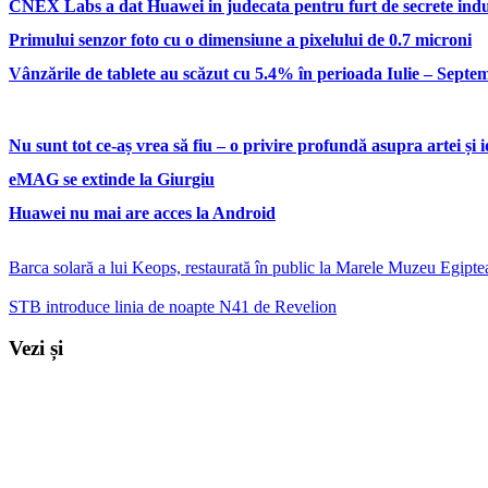
CNEX Labs a dat Huawei in judecata pentru furt de secrete indu
Primului senzor foto cu o dimensiune a pixelului de 0.7 microni
Vânzările de tablete au scăzut cu 5.4% în perioada Iulie – Septe
Nu sunt tot ce-aș vrea să fiu – o privire profundă asupra artei și 
eMAG se extinde la Giurgiu
Huawei nu mai are acces la Android
Barca solară a lui Keops, restaurată în public la Marele Muzeu Egipte
STB introduce linia de noapte N41 de Revelion
Vezi și