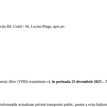
ecția Bd. Unirii / Str. Lucian Blaga, apoi pe:
rești–Ilfov (TPBI) reamintește că,
în perioada 25 decembrie 2025 – 7
te informațiile actualizate privind transportul public, pentru a evita întârz