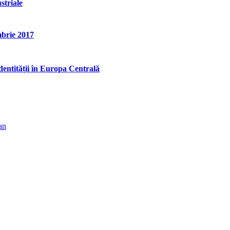
striale
mbrie 2017
identității în Europa Centrală
an