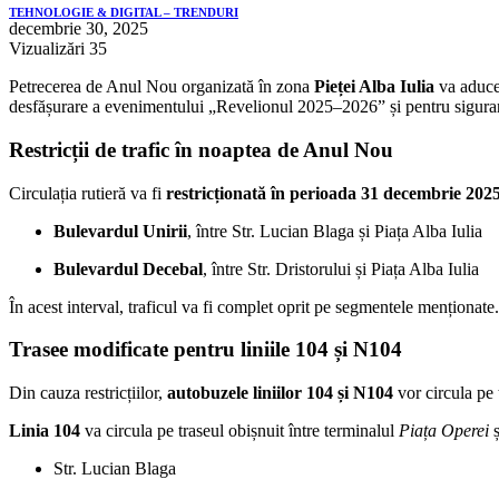
TEHNOLOGIE & DIGITAL – TRENDURI
decembrie 30, 2025
Vizualizări
35
Petrecerea de Anul Nou organizată în zona
Pieței Alba Iulia
va aduce 
desfășurare a evenimentului „Revelionul 2025–2026” și pentru siguranț
Restricții de trafic în noaptea de Anul Nou
Circulația rutieră va fi
restricționată în perioada 31 decembrie 2025
Bulevardul Unirii
, între Str. Lucian Blaga și Piața Alba Iulia
Bulevardul Decebal
, între Str. Dristorului și Piața Alba Iulia
În acest interval, traficul va fi complet oprit pe segmentele menționate.
Trasee modificate pentru liniile 104 și N104
Din cauza restricțiilor,
autobuzele liniilor 104 și N104
vor circula pe t
Linia 104
va circula pe traseul obișnuit între terminalul
Piața Operei
ș
Str. Lucian Blaga