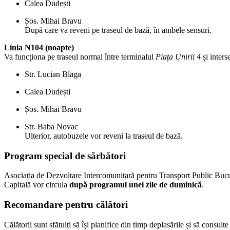
Calea Dudești
Șos. Mihai Bravu
După care va reveni pe traseul de bază, în ambele sensuri.
Linia N104 (noapte)
Va funcționa pe traseul normal între terminalul
Piața Unirii 4
și inters
Str. Lucian Blaga
Calea Dudești
Șos. Mihai Bravu
Str. Baba Novac
Ulterior, autobuzele vor reveni la traseul de bază.
Program special de sărbători
Asociația de Dezvoltare Intercomunitară pentru Transport Public Bucu
Capitală vor circula
după programul unei zile de duminică
.
Recomandare pentru călători
Călătorii sunt sfătuiți să își planifice din timp deplasările și să consul