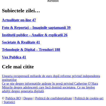
Reddit
Subiectele zilei…
Actualitate on-line
47
Foto & Reportaj – Imaginile saptamanii
39
Instituții publice – Analize & explicații
26
Societate & Realitate
41
Tehnologie & Digital – Trenduri
188
Vox Publica
41
Cele mai citite
Ungaria recuperează miliarde de euro după reforme privind independența
instituțiilor
Ce se știe despre informațiile apărute în presă privind Catherine O’Hara
Miturile despre adolescenți care încă domină societatea. Ce nu înțeleg
adulții despre generația digitală
©
Publice.RO
|
Despre
|
Politică de confidențialitate
|
Politică de cookie-uri
|
Statistici