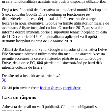
în care funcţionalitatea acestuia este pusă la dispoziţia utilizatorilor.
Deşi a fost înlocuită de alternativa mai modernă numită Backup and
Sync, aplicaţia Google Drive continuă să funcţioneze pe
dispozitivele unde este deja instalată. În încercarea de a urgenta
trecerea la noua alternativă, Google va trimite utilizatorilor mesaje de
avertizare. Afişate începând cu luna Octombrie 2017, acestea for
informa despre iminenta oprire a suportului tehnic începând cu data
de 11 Decembrie 2017. Funcţionalitatea aplicaţiei va fi oprită
definitiv începând cu data de 12 Martie 2018.
Alături de Backup and Sync, Google a introdus şi alternativa Drive
File Streamer, adresată utilizatorilor din mediul de afaceri. Aceasta
permite accesarea la cerere a fişierelor păstrate în contul Google
Drive, de la orice PC, fără pierde tipul sincronizând pe hard disk
întreaga colecţie de fişiere.
De câte ori a fost citit acest articol:
42
Căutări prin cuvinte cheie:
backup & sync
,
google drive
Lasă un răspuns
Adresa ta de email nu va fi publicată.
Câmpurile obligatorii sunt