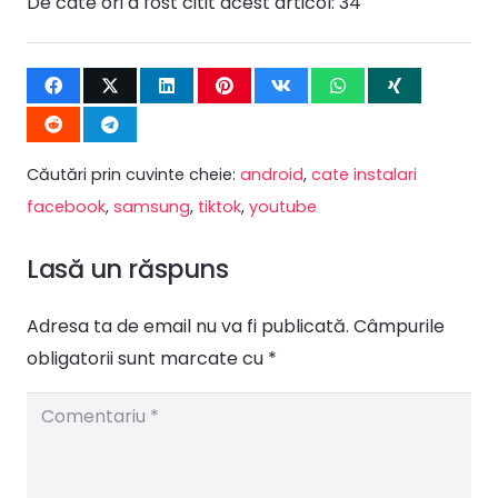
De câte ori a fost citit acest articol:
34
Căutări prin cuvinte cheie:
android
,
cate instalari
facebook
,
samsung
,
tiktok
,
youtube
Lasă un răspuns
Adresa ta de email nu va fi publicată.
Câmpurile
obligatorii sunt marcate cu
*