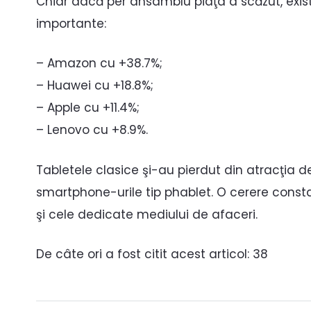
Chiar dacă per ansamblu piaţa a scăzut, exist
importante:
– Amazon cu +38.7%;
– Huawei cu +18.8%;
– Apple cu +11.4%;
– Lenovo cu +8.9%.
Tabletele clasice şi-au pierdut din atracţia d
smartphone-urile tip phablet. O cerere consta
şi cele dedicate mediului de afaceri.
De câte ori a fost citit acest articol:
38