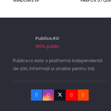
WINDOWS XP
FIREFOX 57 Q
Publice.RO
100% public
Publice.ro este o platformă independentă
de știri, informații și analize pentru toți.