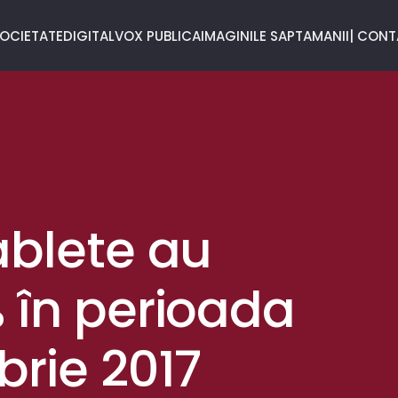
OCIETATE
DIGITAL
VOX PUBLICA
IMAGINILE SAPTAMANII
| CON
ablete au
 în perioada
brie 2017