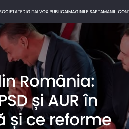
SOCIETATE
DIGITAL
VOX PUBLICA
IMAGINILE SAPTAMANII
| CON
 din România:
SD și AUR în
 și ce reforme