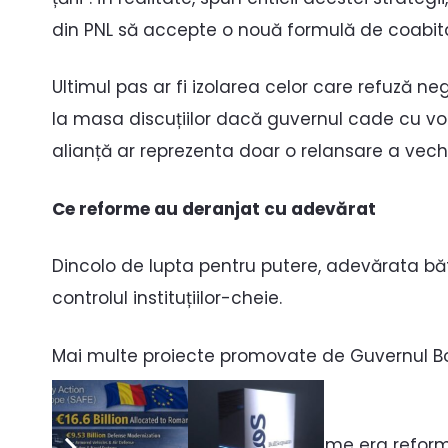
din PNL să accepte o nouă formulă de coabit
Ultimul pas ar fi izolarea celor care refuză ne
la masa discuțiilor dacă guvernul cade cu vo
alianță ar reprezenta doar o relansare a vechi
Ce reforme au deranjat cu adevărat
Dincolo de lupta pentru putere, adevărata bătă
controlul instituțiilor-cheie.
Mai multe proiecte promovate de Guvernul Bol
intangibile de ani întregi.
Una dintre cele mai sensibile teme era reforma 