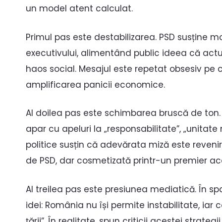
un model atent calculat.
Primul pas este destabilizarea. PSD susține m
executivului, alimentând public ideea că act
haos social. Mesajul este repetat obsesiv pe c
amplificarea panicii economice.
Al doilea pas este schimbarea bruscă de ton. D
apar cu apeluri la „responsabilitate”, „unitate 
politice susțin că adevărata miză este reveni
de PSD, dar cosmetizată printr-un premier acc
Al treilea pas este presiunea mediatică. În s
idei: România nu își permite instabilitate, iar
țării”. În realitate, spun criticii acestei strate