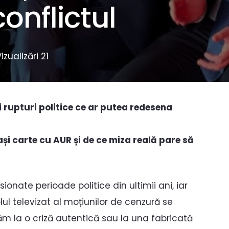
onflictul
Vizualizări
21
i rupturi politice ce ar putea redesena
și carte cu AUR și de ce miza reală pare să
nate perioade politice din ultimii ani, iar
lul televizat al moțiunilor de cenzură se
m la o criză autentică sau la una fabricată