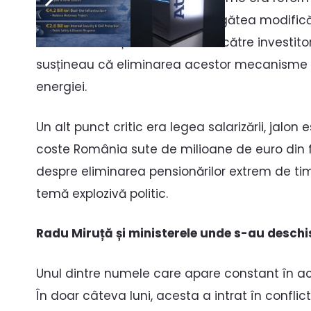
în spațiul public, executivul pregătea modificăr
de racordare și revânzarea lor către investito
susțineau că eliminarea acestor mecanisme ar
energiei.
Un alt punct critic era legea salarizării, jalon 
coste România sute de milioane de euro din fon
despre eliminarea pensionărilor extrem de timp
temă explozivă politic.
Radu Miruță și ministerele unde s-au desch
Unul dintre numele care apare constant în ace
În doar câteva luni, acesta a intrat în confli