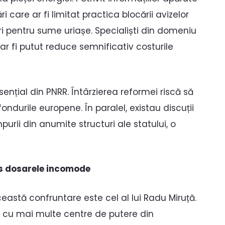
i care ar fi limitat practica blocării avizelor
ri pentru sume uriașe. Specialiști din domeniu
 fi putut reduce semnificativ costurile
esențial din PNRR. Întârzierea reformei riscă să
durile europene. În paralel, existau discuții
urii din anumite structuri ale statului, o
is dosarele incomode
astă confruntare este cel al lui Radu Miruță.
ct cu mai multe centre de putere din