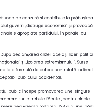
oțiunea de cenzură și contribuie la prăbușirea
ualul guvern „distruge economia” și provoacă
analele apropiate partidului, în paralel cu
upă declanșarea crizei, aceiași lideri politici
națională” și „izolarea extremismului”. Surse
rea la o formulă de putere controlată indirect
eptabil publicului occidental.
pațiul public începe promovarea unei singure
 compromisurile trebuie făcute „pentru binele
gii, presiunea vizează forțarea USR și a unei părți