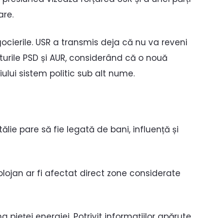
are.
gocierile. USR a transmis deja că nu va reveni
turile PSD și AUR, considerând că o nouă
ului sistem politic sub alt nume.
lie pare să fie legată de bani, influență și
ojan ar fi afectat direct zone considerate
pieței energiei. Potrivit informațiilor apărute