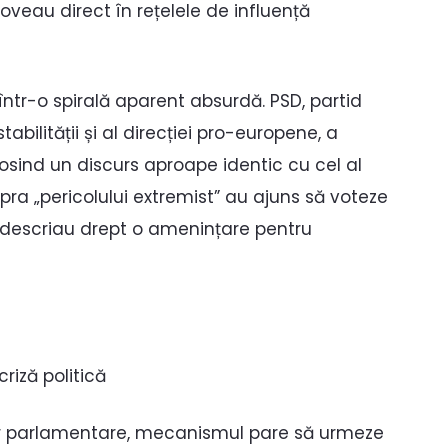
oveau direct în rețelele de influență
într-o spirală aparent absurdă. PSD, partid
bilității și al direcției pro-europene, a
losind un discurs aproape identic cu cel al
upra „pericolului extremist” au ajuns să voteze
 descriau drept o amenințare pentru
riză politică
lor parlamentare, mecanismul pare să urmeze