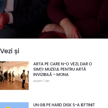
Vezi și
ARTA PE CARE N-O VEZI, DAR O
SIMȚI: MUZEUL PENTRU ARTĂ
INVIZIBILĂ – MONA
acum 1 an
UN GB PE HARD DISK S-A IEFTINIT