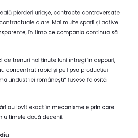
a iveală pierderi uriașe, contracte controversate
 contractuale clare. Mai multe spații și active
ansparente, în timp ce compania continua să
 de trenuri noi ținute luni întregi în depouri,
s-au concentrat rapid și pe lipsa producției
ema „industriei românești” fusese folosită
icări au lovit exact în mecanismele prin care
n ultimele două decenii.
ediu