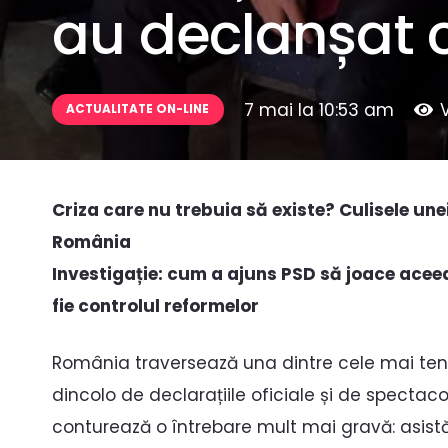
au declanșat c
7 mai la 10:53 am
ACTUALITATE ON-LINE
Criza care nu trebuia să existe? Culisele une
România
Investigație: cum a ajuns PSD să joace aceea
fie controlul reformelor
România traversează una dintre cele mai tensio
dincolo de declarațiile oficiale și de spectaco
conturează o întrebare mult mai gravă: asistă