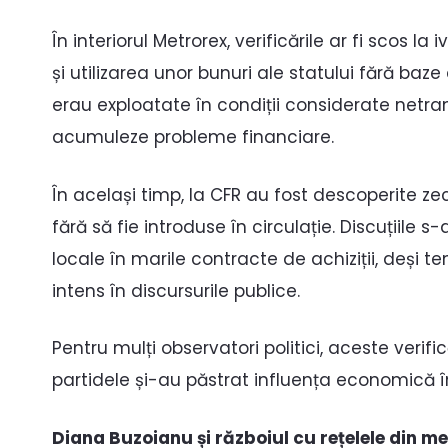
În interiorul Metrorex, verificările ar fi scos l
și utilizarea unor bunuri ale statului fără baze
erau exploatate în condiții considerate netr
acumuleze probleme financiare.
În același timp, la CFR au fost descoperite zeci
fără să fie introduse în circulație. Discuțiile 
locale în marile contracte de achiziții, deși t
intens în discursurile publice.
Pentru mulți observatori politici, aceste verif
partidele și-au păstrat influența economică î
Diana Buzoianu și războiul cu rețelele din m