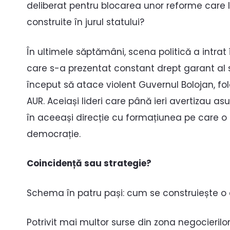
deliberat pentru blocarea unor reforme care l
construite în jurul statului?
În ultimele săptămâni, scena politică a intrat 
care s-a prezentat constant drept garant al sta
început să atace violent Guvernul Bolojan, fo
AUR. Aceiași lideri care până ieri avertizau as
în aceeași direcție cu formațiunea pe care o
democrație.
Coincidență sau strategie?
Schema în patru pași: cum se construiește o c
Potrivit mai multor surse din zona negocieri