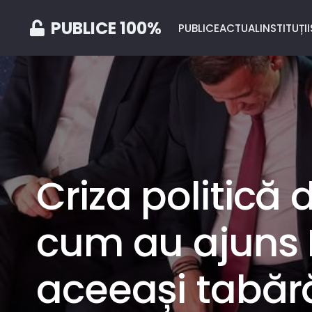
PUBLICE 100%
PUBLICE
ACTUAL
INSTITUȚII
Criza politică
cum au ajuns P
aceeași tabără