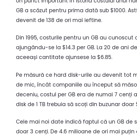
Un punct important în istoria costului unui har
GB a scăzut pentru prima dată sub $1000. Astfe
devenit de 138 de ori mai ieftine.
Din 1995, costurile pentru un GB au cunoscut 
ajungându-se la $14.3 per GB. La 20 de ani d
aceeași cantitate ajunsese la $6.85.
Pe măsură ce hard disk-urile au devenit tot m
de mic, încât companiile au început să măsoa
deceniu, costul per GB era de numai 7 cenți 
disk de 1 TB trebuia să scoți din buzunar doar 
Cele mai noi date indică faptul că un GB de 
doar 3 cenți. De 4.6 milioane de ori mai puțin 