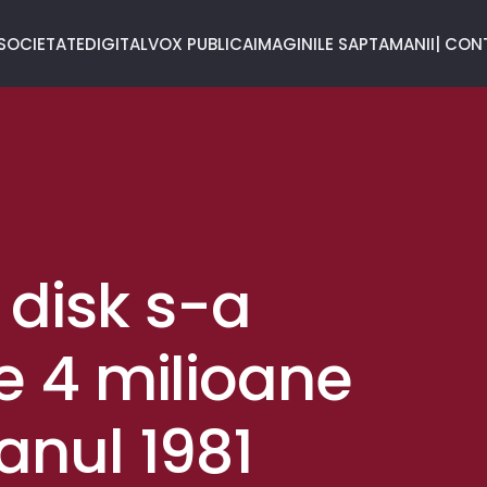
SOCIETATE
DIGITAL
VOX PUBLICA
IMAGINILE SAPTAMANII
| CON
 disk s-a
te 4 milioane
 anul 1981