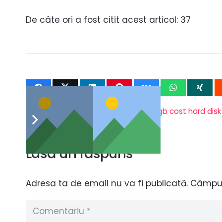
De câte ori a fost citit acest articol:
37
Căutări prin cuvinte cheie:
disk 1981
,
gb cost hard disk
Lasă un răspuns
Adresa ta de email nu va fi publicată.
Câmpuri