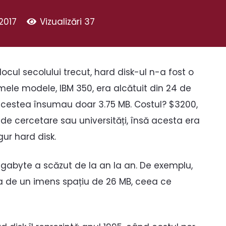
2017
Vizualizări
37
locul secolului trecut, hard disk-ul n-a fost o
mele modele, IBM 350, era alcătuit din 24 de
 acestea însumau doar 3.75 MB. Costul? $3200,
e cercetare sau universități, însă acesta era
gur hard disk.
igabyte a scăzut de la an la an. De exemplu,
ra de un imens spațiu de 26 MB, ceea ce