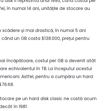
d disk îl reprezintă anul 1995, când costul per
l, în numai 14 ani, unitățile de stocare au
o scădere și mai drastică, în numai 5 ani
e când un GB costa $138.000, prețul pentru
ai încăpătoare, costul per GB a devenit atât
re echivalentul în TB. La începutul acestui
americani. Astfel, pentru a cumpăra un hard
$76.68.
stocare pe un hard disk clasic ne costă acum
decât în 1981.