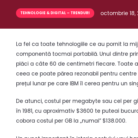
octombrie 18, 
TEHNOLOGIE & DIGITAL – TRENDURI
La fel ca toate tehnologiile ce au pornit la mij
componentă tocmai portabilă. Unul dintre pri
plăci a câte 60 de centimetri fiecare. Toate
ceea ce poate părea rezonabil pentru centre d
prețul lunar pe care IBM îl cerea pentru un sin
De atunci, costul per megabyte sau cel per g
în 1981, cu aproximativ $3600 te puteai bucu
cobora costul per GB la „numai” $138.000.