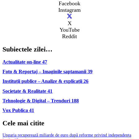
Facebook
Instagram
X
YouTube
Reddit
Subiectele zilei…
Actualitate on-line
47
Foto & Reportaj – Imaginile saptamanii
39
Instituții publice – Analize & explicații
26
Societate & Realitate
41
Tehnologie & Digital – Trenduri
188
Vox Publica
41
Cele mai citite
Ungaria recuperează miliarde de euro după reforme privind independența