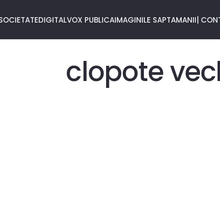
SOCIETATE
DIGITAL
VOX PUBLICA
IMAGINILE SAPTAMANII
| CON
clopote vech