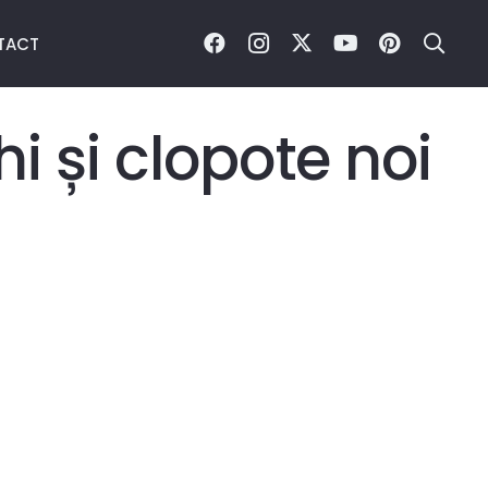
TACT
i și clopote noi