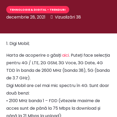
TEHNOLOGIE & DIGITAL – TRENDURI
decembrie 28, 2021
Vizualizări
38
1. Digi Mobil;
Harta de acoperire o găsiți
aici
. Puteți face selecția
pentru 4G / LTE, 2G GSM, 3G Voce, 3G Date, 4G
TDD în banda de 2600 MHz (banda 38), 5G (banda
de 3.7 GHz).
Digi Mobil are cel mai mic spectru în 4G. Sunt doar
două benzi:
• 2100 MHz banda 1 – FDD (vitezele maxime de
acces sunt de până la 75 Mbps la download și
până la 21 Mbps la upload);